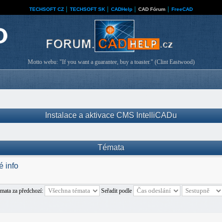
TECHSOFT CZ
│
TECHSOFT SK
│
CADHelp
│
CAD Fórum
│
FreeCAD
Motto webu: "If you want a guarantee, buy a toaster." (Clint Eastwood)
Instalace a aktivace CMS IntelliCADu
Témata
 info
émata za předchozí:
Seřadit podle