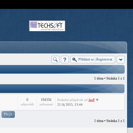
Přihlásit se
|
Registrovat
1 téma • Stránka
1
z
1
0
194356
Poslední příspěvek
od
JanP
odpovědi
zobrazení
21 říj 2015, 13:44
1 téma • Stránka
1
z
1