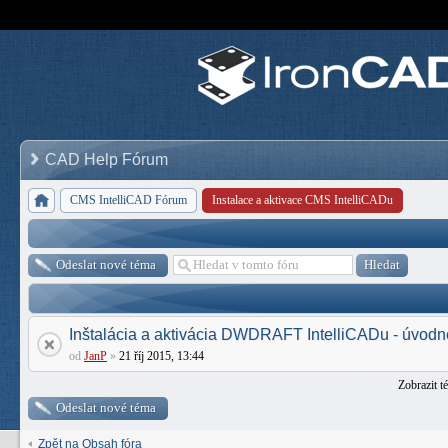
CAD Help Fórum
CMS IntelliCAD Fórum
Instalace a aktivace CMS IntelliCADu
Odeslat nové téma
Inštalácia a aktivácia DWDRAFT IntelliCADu - úvodné
od
JanP
»
21 říj 2015, 13:44
Zobrazit t
Odeslat nové téma
Zpět na Obsah fóra