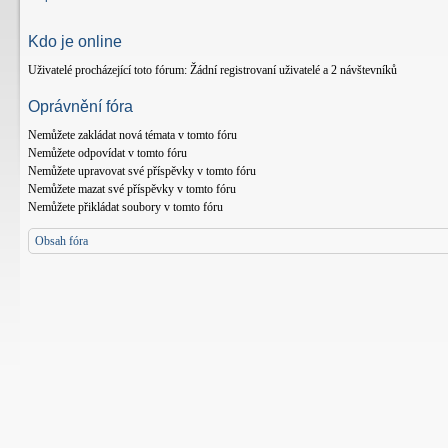
Kdo je online
Uživatelé procházející toto fórum: Žádní registrovaní uživatelé a 2 návštevníků
Oprávnění fóra
Nemůžete
zakládat nová témata v tomto fóru
Nemůžete
odpovídat v tomto fóru
Nemůžete
upravovat své příspěvky v tomto fóru
Nemůžete
mazat své příspěvky v tomto fóru
Nemůžete
přikládat soubory v tomto fóru
Obsah fóra