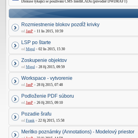
Diskuse týkající se používání CMS IntelliCADu (původně DWDRAFT)
Rozmiestnenie blokov pozdĺž krivky
od
JanP
»
11 lis 2015, 10:59
LSP po štarte
od
Migul
»
02 lis 2015, 15:30
Zoskupenie objektov
od
Migul
»
28 říj 2015, 09:59
Workspace - vytvorenie
od
JanP
»
28 říj 2015, 07:48
Podloženie PDF súboru
od
JanP
»
26 říj 2015, 09:10
Pozadie šrafu
od
Frank
»
22 říj 2015, 15:58
Merítko poznámky (Annotations) - Modelový priestor