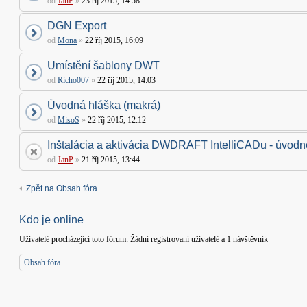
od
JanP
»
23 říj 2015, 14:58
DGN Export
od
Mona
»
22 říj 2015, 16:09
Umístění šablony DWT
od
Richo007
»
22 říj 2015, 14:03
Úvodná hláška (makrá)
od
MisoS
»
22 říj 2015, 12:12
Inštalácia a aktivácia DWDRAFT IntelliCADu - úvodné
od
JanP
»
21 říj 2015, 13:44
Zpět na Obsah fóra
Kdo je online
Uživatelé procházející toto fórum: Žádní registrovaní uživatelé a 1 návštěvník
Obsah fóra