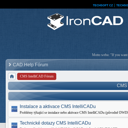
TECHSOFT CZ
│
TECHSO
Motto webu: "If you want a
CAD Help Fórum
CMS IntelliCAD Fórum
CMS 
Instalace a aktivace CMS IntelliCADu
Problémy týkající se instalace nebo aktivace CMS IntelliCADu (původně D
Technické dotazy CMS IntelliCADu