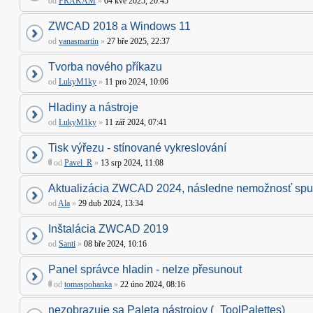
od
FRAKAM
»
04 kvě 2025, 20:45
ZWCAD 2018 a Windows 11
od
vanasmartin
»
27 bře 2025, 22:37
Tvorba nového příkazu
od
LukyM1ky
»
11 pro 2024, 10:06
Hladiny a nástroje
od
LukyM1ky
»
11 zář 2024, 07:41
Tisk výřezu - stínované vykreslování
od
Pavel_R
»
13 srp 2024, 11:08
Aktualizácia ZWCAD 2024, následne nemožnosť spus
od
Ala
»
29 dub 2024, 13:34
Inštalácia ZWCAD 2019
od
Santi
»
08 bře 2024, 10:16
Panel správce hladin - nelze přesunout
od
tomaspohanka
»
22 úno 2024, 08:16
nezobrazuje sa Paleta nástrojov (_ToolPalettes)