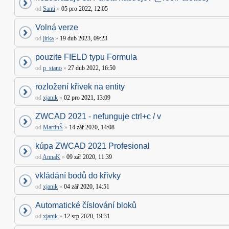
od
Santi
»
05 pro 2022, 12:05
Volná verze
od
jirka
»
19 dub 2023, 09:23
pouzite FIELD typu Formula
od
p_stano
»
27 dub 2022, 16:50
rozložení křivek na entity
od
xjanik
»
02 pro 2021, 13:09
ZWCAD 2021 - nefunguje ctrl+c / v
od
MartinŠ
»
14 zář 2020, 14:08
kúpa ZWCAD 2021 Profesional
od
AnnaK
»
09 zář 2020, 11:39
vkládání bodů do křivky
od
xjanik
»
04 zář 2020, 14:51
Automatické číslování bloků
od
xjanik
»
12 srp 2020, 19:31