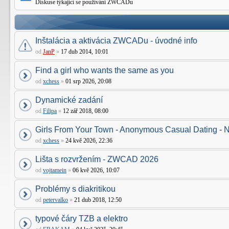
Diskuse týkající se používání ZWCADu
Inštalácia a aktivácia ZWCADu - úvodné info
od
JanP
»
17 dub 2014, 10:01
Find a girl who wants the same as you
od
xchess
»
01 srp 2026, 20:08
Dynamické zadání
od
Filipa
»
12 zář 2018, 08:00
Girls From Your Town - Anonymous Casual Dating - N
od
xchess
»
24 kvě 2026, 22:36
Lišta s rozvržením - ZWCAD 2026
od
vojtamein
»
06 kvě 2026, 10:07
Problémy s diakritikou
od
petervalko
»
21 dub 2018, 12:50
typové čáry TZB a elektro