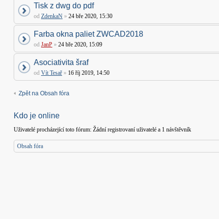
Tisk z dwg do pdf
od
ZdenkaN
»
24 bře 2020, 15:30
Farba okna paliet ZWCAD2018
od
JanP
»
24 bře 2020, 15:09
Asociativita šraf
od
Vít Tesař
»
16 říj 2019, 14:50
Zpět na Obsah fóra
Kdo je online
Uživatelé procházející toto fórum: Žádní registrovaní uživatelé a 1 návštěvník
Obsah fóra