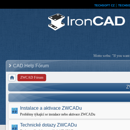
TECHSOFT CZ
│
TECHSO
Motto webu: "If you want a
CAD Help Fórum
ZWCAD Fórum
Z
Instalace a aktivace ZWCADu
Problémy týkající se instalace nebo aktivace ZWCADu
Technické dotazy ZWCADu