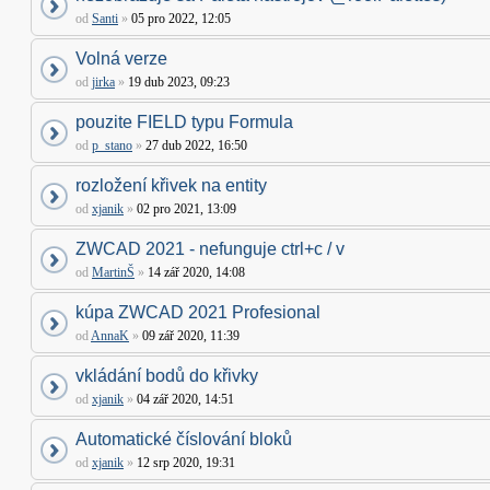
od
Santi
»
05 pro 2022, 12:05
Volná verze
od
jirka
»
19 dub 2023, 09:23
pouzite FIELD typu Formula
od
p_stano
»
27 dub 2022, 16:50
rozložení křivek na entity
od
xjanik
»
02 pro 2021, 13:09
ZWCAD 2021 - nefunguje ctrl+c / v
od
MartinŠ
»
14 zář 2020, 14:08
kúpa ZWCAD 2021 Profesional
od
AnnaK
»
09 zář 2020, 11:39
vkládání bodů do křivky
od
xjanik
»
04 zář 2020, 14:51
Automatické číslování bloků
od
xjanik
»
12 srp 2020, 19:31