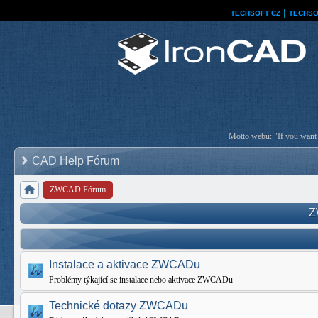
TECHSOFT CZ
│
TECHSO
Motto webu: "If you want a
CAD Help Fórum
ZWCAD Fórum
Z
Instalace a aktivace ZWCADu
Problémy týkající se instalace nebo aktivace ZWCADu
Technické dotazy ZWCADu