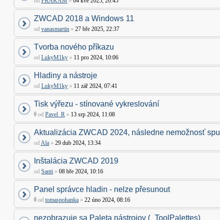
od
FRAKAM
»
04 kvě 2025, 20:45
ZWCAD 2018 a Windows 11
od
vanasmartin
»
27 bře 2025, 22:37
Tvorba nového příkazu
od
LukyM1ky
»
11 pro 2024, 10:06
Hladiny a nástroje
od
LukyM1ky
»
11 zář 2024, 07:41
Tisk výřezu - stínované vykreslování
od
Pavel_R
»
13 srp 2024, 11:08
Aktualizácia ZWCAD 2024, následne nemožnosť spus
od
Ala
»
29 dub 2024, 13:34
Inštalácia ZWCAD 2019
od
Santi
»
08 bře 2024, 10:16
Panel správce hladin - nelze přesunout
od
tomaspohanka
»
22 úno 2024, 08:16
nezobrazuje sa Paleta nástrojov (_ToolPalettes)