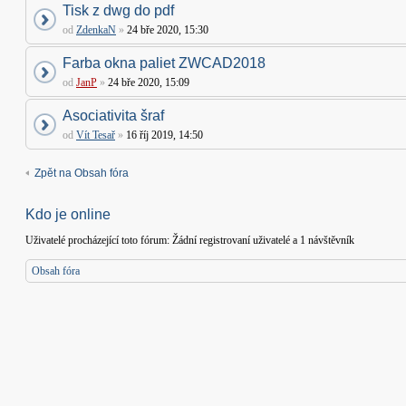
Tisk z dwg do pdf
od
ZdenkaN
»
24 bře 2020, 15:30
Farba okna paliet ZWCAD2018
od
JanP
»
24 bře 2020, 15:09
Asociativita šraf
od
Vít Tesař
»
16 říj 2019, 14:50
Zpět na Obsah fóra
Kdo je online
Uživatelé procházející toto fórum: Žádní registrovaní uživatelé a 1 návštěvník
Obsah fóra