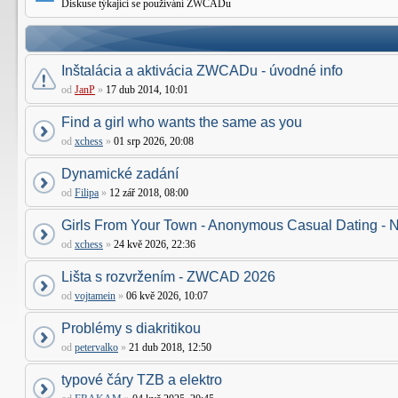
Diskuse týkající se používání ZWCADu
Inštalácia a aktivácia ZWCADu - úvodné info
od
JanP
»
17 dub 2014, 10:01
Find a girl who wants the same as you
od
xchess
»
01 srp 2026, 20:08
Dynamické zadání
od
Filipa
»
12 zář 2018, 08:00
Girls From Your Town - Anonymous Casual Dating - N
od
xchess
»
24 kvě 2026, 22:36
Lišta s rozvržením - ZWCAD 2026
od
vojtamein
»
06 kvě 2026, 10:07
Problémy s diakritikou
od
petervalko
»
21 dub 2018, 12:50
typové čáry TZB a elektro