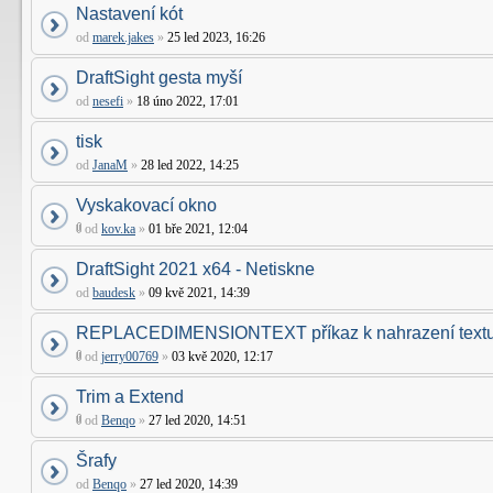
Nastavení kót
od
marek.jakes
»
25 led 2023, 16:26
DraftSight gesta myší
od
nesefi
»
18 úno 2022, 17:01
tisk
od
JanaM
»
28 led 2022, 14:25
Vyskakovací okno
od
kov.ka
»
01 bře 2021, 12:04
DraftSight 2021 x64 - Netiskne
od
baudesk
»
09 kvě 2021, 14:39
REPLACEDIMENSIONTEXT příkaz k nahrazení text
od
jerry00769
»
03 kvě 2020, 12:17
Trim a Extend
od
Benqo
»
27 led 2020, 14:51
Šrafy
od
Benqo
»
27 led 2020, 14:39