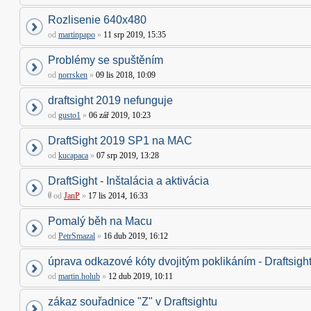
Rozlisenie 640x480
od
martinpapo
»
11 srp 2019, 15:35
Problémy se spuštěním
od
norrsken
»
09 lis 2018, 10:09
draftsight 2019 nefunguje
od
gusto1
»
06 zář 2019, 10:23
DraftSight 2019 SP1 na MAC
od
kucapaca
»
07 srp 2019, 13:28
DraftSight - Inštalácia a aktivácia
od
JanP
»
17 lis 2014, 16:33
Pomalý běh na Macu
od
PetrSmazal
»
16 dub 2019, 16:12
úprava odkazové kóty dvojitým poklikáním - Draftsigh
od
martin.holub
»
12 dub 2019, 10:11
zákaz souřadnice "Z" v Draftsightu