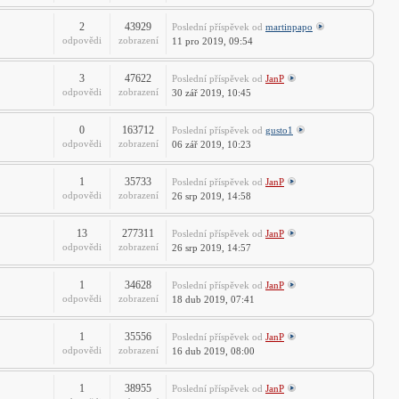
2
43929
Poslední příspěvek
od
martinpapo
odpovědi
zobrazení
11 pro 2019, 09:54
3
47622
Poslední příspěvek
od
JanP
odpovědi
zobrazení
30 zář 2019, 10:45
0
163712
Poslední příspěvek
od
gusto1
odpovědi
zobrazení
06 zář 2019, 10:23
1
35733
Poslední příspěvek
od
JanP
odpovědi
zobrazení
26 srp 2019, 14:58
13
277311
Poslední příspěvek
od
JanP
odpovědi
zobrazení
26 srp 2019, 14:57
1
34628
Poslední příspěvek
od
JanP
odpovědi
zobrazení
18 dub 2019, 07:41
1
35556
Poslední příspěvek
od
JanP
odpovědi
zobrazení
16 dub 2019, 08:00
1
38955
Poslední příspěvek
od
JanP