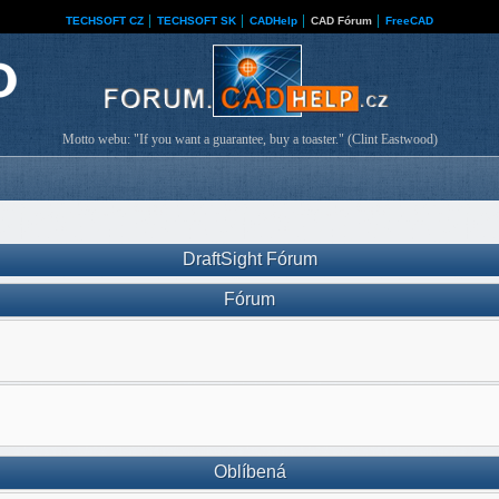
TECHSOFT CZ
│
TECHSOFT SK
│
CADHelp
│
CAD Fórum
│
FreeCAD
Motto webu: "If you want a guarantee, buy a toaster." (Clint Eastwood)
DraftSight Fórum
Fórum
Oblíbená