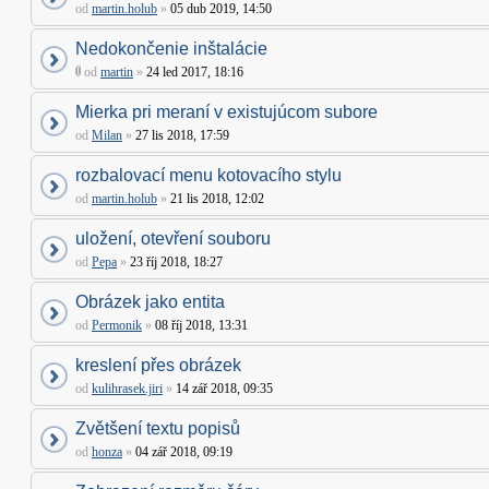
od
martin.holub
»
05 dub 2019, 14:50
Nedokončenie inštalácie
od
martin
»
24 led 2017, 18:16
Mierka pri meraní v existujúcom subore
od
Milan
»
27 lis 2018, 17:59
rozbalovací menu kotovacího stylu
od
martin.holub
»
21 lis 2018, 12:02
uložení, otevření souboru
od
Pepa
»
23 říj 2018, 18:27
Obrázek jako entita
od
Permonik
»
08 říj 2018, 13:31
kreslení přes obrázek
od
kulihrasek.jiri
»
14 zář 2018, 09:35
Zvětšení textu popisů
od
honza
»
04 zář 2018, 09:19