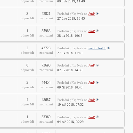
odpovědi
zobrazení
09 dub 2019, 11:49
3
42821
Poslední příspěvek
od
JanP
odpovědi
zobrazení
27 úno 2019, 13:43
1
35983
Poslední příspěvek
od
JanP
odpovědi
zobrazení
28 lis 2018, 10:16
2
42728
Poslední příspěvek
od
martin.holub
odpovědi
zobrazení
27 lis 2018, 11:49
8
73690
Poslední příspěvek
od
JanP
odpovědi
zobrazení
02 lis 2018, 14:39
3
44454
Poslední příspěvek
od
JanP
odpovědi
zobrazení
09 říj 2018, 10:43
4
48687
Poslední příspěvek
od
JanP
odpovědi
zobrazení
19 zář 2018, 07:32
1
33360
Poslední příspěvek
od
JanP
odpovědi
zobrazení
04 zář 2018, 09:29