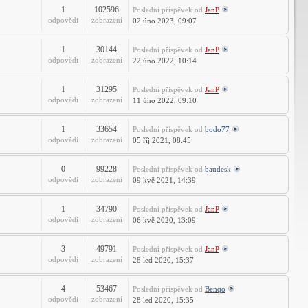
DraftSight
1
102596
Poslední příspěvek
od
JanP
odpovědi
zobrazení
02 úno 2023, 09:07
1
30144
Poslední příspěvek
od
JanP
odpovědi
zobrazení
22 úno 2022, 10:14
1
31295
Poslední příspěvek
od
JanP
odpovědi
zobrazení
11 úno 2022, 09:10
1
33654
Poslední příspěvek
od
bodo77
odpovědi
zobrazení
05 říj 2021, 08:45
0
99228
Poslední příspěvek
od
baudesk
odpovědi
zobrazení
09 kvě 2021, 14:39
1
34790
Poslední příspěvek
od
JanP
odpovědi
zobrazení
06 kvě 2020, 13:09
3
49791
Poslední příspěvek
od
JanP
odpovědi
zobrazení
28 led 2020, 15:37
4
53467
Poslední příspěvek
od
Benqo
odpovědi
zobrazení
28 led 2020, 15:35