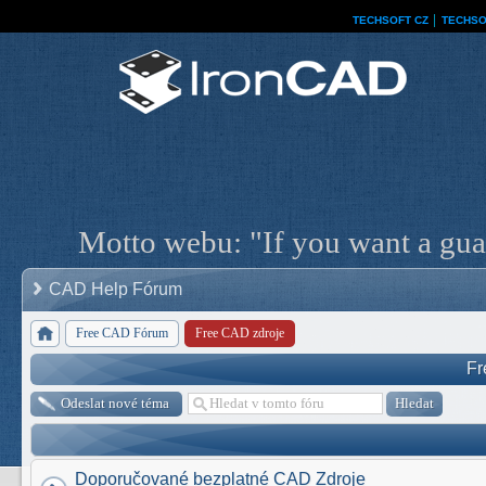
TECHSOFT CZ
│
TECHSO
Motto webu: "If you want a guar
CAD Help Fórum
Free CAD Fórum
Free CAD zdroje
Fr
Odeslat nové téma
Doporučované bezplatné CAD Zdroje