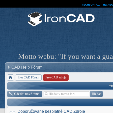
TECHSOFT CZ
│
TECHSO
Motto webu: "If you want a guar
CAD Help Fórum
Free CAD Fórum
Free CAD zdroje
Fr
Odeslat nové téma
Doporučované bezplatné CAD Zdroje