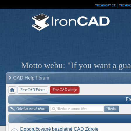
TECHSOFT CZ
│
TECHSO
Motto webu: "If you want a guar
CAD Help Fórum
Free CAD Fórum
Free CAD zdroje
Fr
Odeslat nové téma
Doporučované bezplatné CAD Zdroje