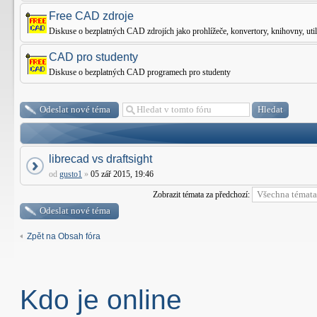
Free CAD zdroje
Diskuse o bezplatných CAD zdrojích jako prohlížeče, konvertory, knihovny, utilit
CAD pro studenty
Diskuse o bezplatných CAD programech pro studenty
Odeslat nové téma
librecad vs draftsight
od
gusto1
»
05 zář 2015, 19:46
Zobrazit témata za předchozí:
Odeslat nové téma
Zpět na Obsah fóra
Kdo je online