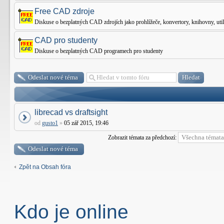
Free CAD zdroje
Diskuse o bezplatných CAD zdrojích jako prohlížeče, konvertory, knihovny, utilit
CAD pro studenty
Diskuse o bezplatných CAD programech pro studenty
Odeslat nové téma
librecad vs draftsight
od
gusto1
»
05 zář 2015, 19:46
Zobrazit témata za předchozí:
Odeslat nové téma
Zpět na Obsah fóra
Kdo je online