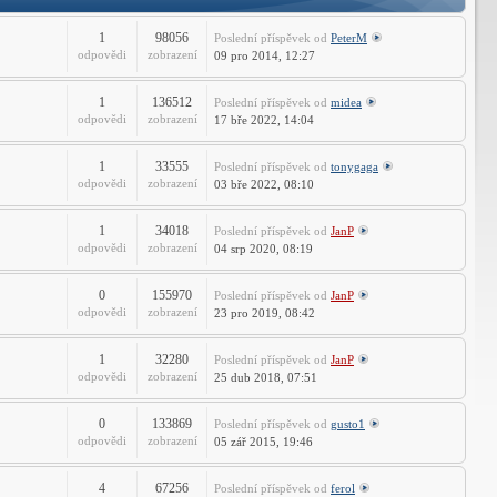
Fórum
1
98056
Poslední příspěvek
od
PeterM
odpovědi
zobrazení
09 pro 2014, 12:27
1
136512
Poslední příspěvek
od
midea
odpovědi
zobrazení
17 bře 2022, 14:04
1
33555
Poslední příspěvek
od
tonygaga
odpovědi
zobrazení
03 bře 2022, 08:10
1
34018
Poslední příspěvek
od
JanP
odpovědi
zobrazení
04 srp 2020, 08:19
0
155970
Poslední příspěvek
od
JanP
odpovědi
zobrazení
23 pro 2019, 08:42
1
32280
Poslední příspěvek
od
JanP
odpovědi
zobrazení
25 dub 2018, 07:51
0
133869
Poslední příspěvek
od
gusto1
odpovědi
zobrazení
05 zář 2015, 19:46
4
67256
Poslední příspěvek
od
ferol