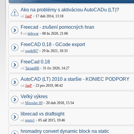
Ako na problémy s aktiváciou AutoCADu (LT)?
od
JanP
»
17 dub 2014, 13:18
Freecad - zrušení pomocných hran
od
delewar
»
08 lis 2020, 21:06
FreeCAD 0.18 - GCode export
od
supik007
»
29 lis 2021, 18:33
FreeCad 0.18
od
TarzanBB
»
31 črc 2020, 14:27
AutoCAD (LT) 2010 a staršie - KONIEC PODPORY
od
JanP
»
23 pro 2019, 08:42
Veľký výkres
od
Miroslav 69
»
20 dub 2018, 15:54
librecad vs draftsight
od
gusto1
»
05 zář 2015, 19:46
hromadny convert dynamic block na static