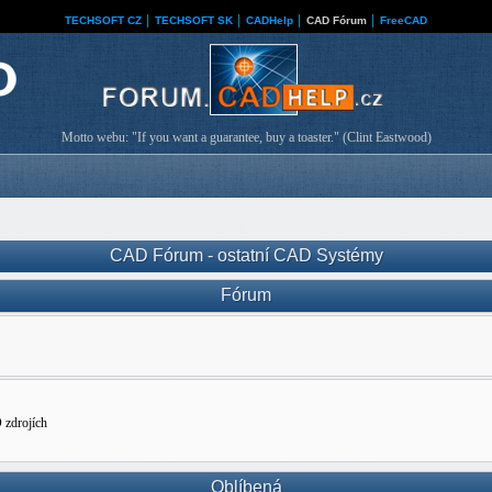
TECHSOFT CZ
│
TECHSOFT SK
│
CADHelp
│
CAD Fórum
│
FreeCAD
Motto webu: "If you want a guarantee, buy a toaster." (Clint Eastwood)
CAD Fórum - ostatní CAD Systémy
Fórum
 zdrojích
Oblíbená