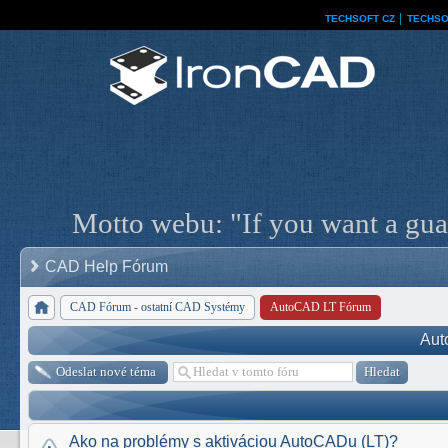
TECHSOFT CZ
│
TECHSO
Motto webu: "If you want a guar
CAD Help Fórum
CAD Fórum - ostatní CAD Systémy
AutoCAD LT Fórum
Aut
Odeslat nové téma
Ako na problémy s aktiváciou AutoCADu (LT)?