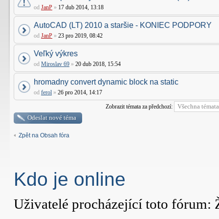
od
JanP
»
17 dub 2014, 13:18
AutoCAD (LT) 2010 a staršie - KONIEC PODPORY
od
JanP
»
23 pro 2019, 08:42
Veľký výkres
od
Miroslav 69
»
20 dub 2018, 15:54
hromadny convert dynamic block na static
od
ferol
»
26 pro 2014, 14:17
Zobrazit témata za předchozí:
Odeslat nové téma
Zpět na Obsah fóra
Kdo je online
Uživatelé procházející toto fórum: 