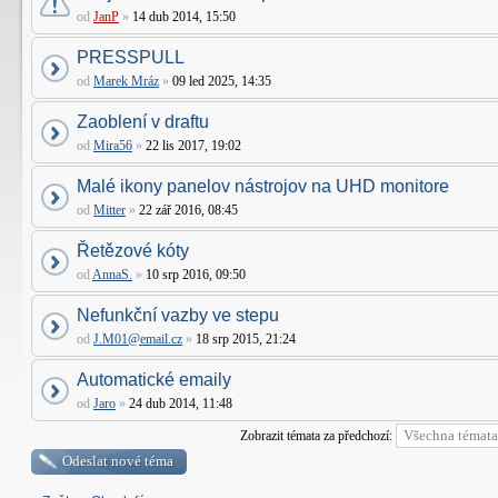
od
JanP
»
14 dub 2014, 15:50
PRESSPULL
od
Marek Mráz
»
09 led 2025, 14:35
Zaoblení v draftu
od
Mira56
»
22 lis 2017, 19:02
Malé ikony panelov nástrojov na UHD monitore
od
Mitter
»
22 zář 2016, 08:45
Řetězové kóty
od
AnnaS.
»
10 srp 2016, 09:50
Nefunkční vazby ve stepu
od
J.M01@email.cz
»
18 srp 2015, 21:24
Automatické emaily
od
Jaro
»
24 dub 2014, 11:48
Zobrazit témata za předchozí:
Odeslat nové téma