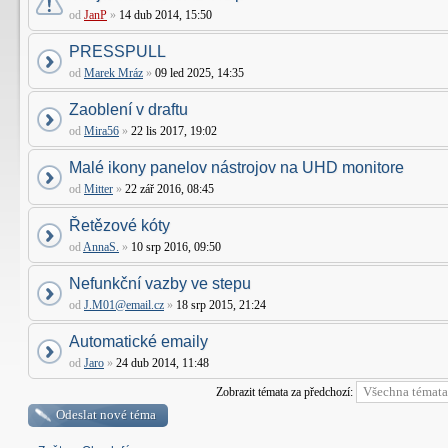
od
JanP
»
14 dub 2014, 15:50
PRESSPULL
od
Marek Mráz
»
09 led 2025, 14:35
Zaoblení v draftu
od
Mira56
»
22 lis 2017, 19:02
Malé ikony panelov nástrojov na UHD monitore
od
Mitter
»
22 zář 2016, 08:45
Řetězové kóty
od
AnnaS.
»
10 srp 2016, 09:50
Nefunkční vazby ve stepu
od
J.M01@email.cz
»
18 srp 2015, 21:24
Automatické emaily
od
Jaro
»
24 dub 2014, 11:48
Zobrazit témata za předchozí:
Odeslat nové téma