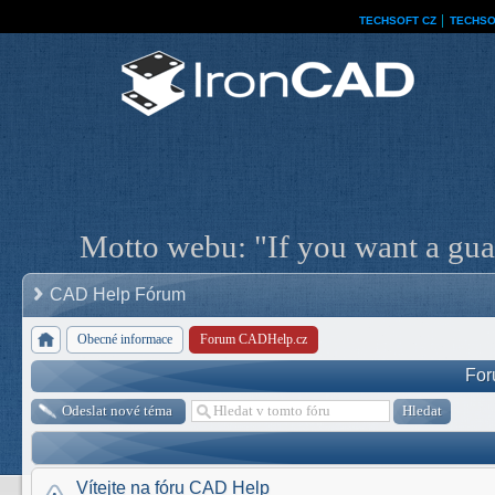
TECHSOFT CZ
│
TECHSO
Motto webu: "If you want a guar
CAD Help Fórum
Obecné informace
Forum CADHelp.cz
For
Odeslat nové téma
Vítejte na fóru CAD Help