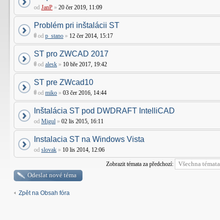
od
JanP
»
20 čer 2019, 11:09
Problém pri inštalácii ST
od
p_stano
»
12 čer 2014, 15:17
ST pro ZWCAD 2017
od
alesk
»
10 bře 2017, 19:42
ST pre ZWcad10
od
miko
»
03 čer 2016, 14:44
Inštalácia ST pod DWDRAFT IntelliCAD
od
Migul
»
02 lis 2015, 16:11
Instalacia ST na Windows Vista
od
slovak
»
10 lis 2014, 12:06
Zobrazit témata za předchozí:
Odeslat nové téma
Zpět na Obsah fóra