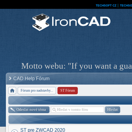
TECHSOFT CZ
│
TECHSO
Motto webu: "If you want a guar
CAD Help Fórum
Fórum pro nadstavby...
ST Fórum
Odeslat nové téma
ST pre ZWCAD 2020