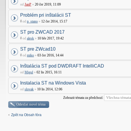
od
JanP
»
20 čer 2019, 11:09
Problém pri inštalácii ST
od
p_stano
»
12 čer 2014, 15:17
ST pro ZWCAD 2017
od
alesk
»
10 bře 2017, 19:42
ST pre ZWcad10
od
miko
»
03 čer 2016, 14:44
Inštalácia ST pod DWDRAFT IntelliCAD
od
Migul
»
02 lis 2015, 16:11
Instalacia ST na Windows Vista
od
slovak
»
10 lis 2014, 12:06
Zobrazit témata za předchozí:
Odeslat nové téma
Zpět na Obsah fóra