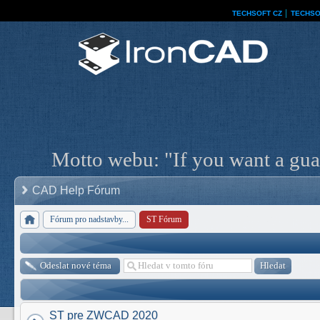
TECHSOFT CZ
│
TECHSO
Motto webu: "If you want a guar
CAD Help Fórum
Fórum pro nadstavby...
ST Fórum
Odeslat nové téma
ST pre ZWCAD 2020