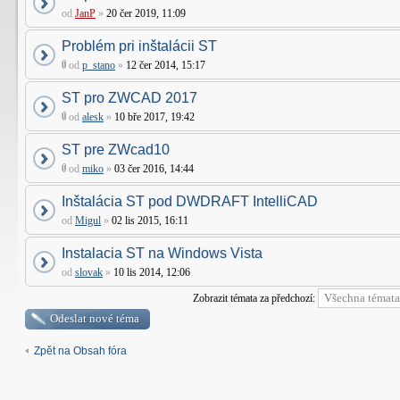
od
JanP
»
20 čer 2019, 11:09
Problém pri inštalácii ST
od
p_stano
»
12 čer 2014, 15:17
ST pro ZWCAD 2017
od
alesk
»
10 bře 2017, 19:42
ST pre ZWcad10
od
miko
»
03 čer 2016, 14:44
Inštalácia ST pod DWDRAFT IntelliCAD
od
Migul
»
02 lis 2015, 16:11
Instalacia ST na Windows Vista
od
slovak
»
10 lis 2014, 12:06
Zobrazit témata za předchozí:
Odeslat nové téma
Zpět na Obsah fóra