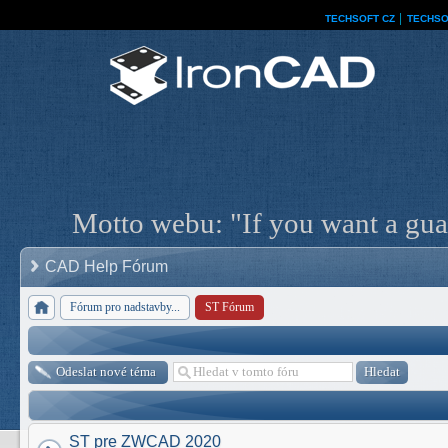
TECHSOFT CZ
│
TECHSO
Motto webu: "If you want a guar
CAD Help Fórum
Fórum pro nadstavby...
ST Fórum
Odeslat nové téma
ST pre ZWCAD 2020