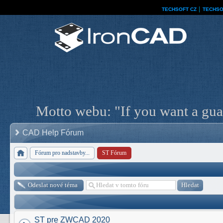
TECHSOFT CZ
│
TECHSO
Motto webu: "If you want a guar
CAD Help Fórum
Fórum pro nadstavby...
ST Fórum
Odeslat nové téma
ST pre ZWCAD 2020