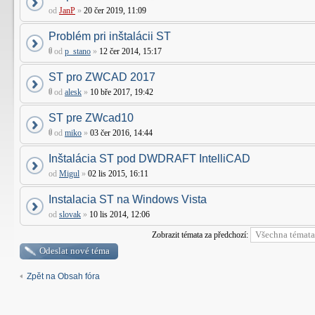
od
JanP
»
20 čer 2019, 11:09
Problém pri inštalácii ST
od
p_stano
»
12 čer 2014, 15:17
ST pro ZWCAD 2017
od
alesk
»
10 bře 2017, 19:42
ST pre ZWcad10
od
miko
»
03 čer 2016, 14:44
Inštalácia ST pod DWDRAFT IntelliCAD
od
Migul
»
02 lis 2015, 16:11
Instalacia ST na Windows Vista
od
slovak
»
10 lis 2014, 12:06
Zobrazit témata za předchozí:
Odeslat nové téma
Zpět na Obsah fóra