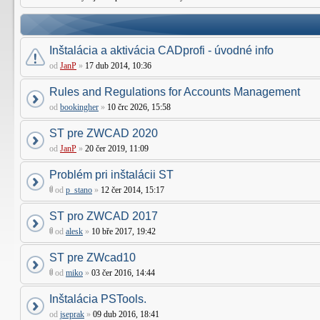
Inštalácia a aktivácia CADprofi - úvodné info
od
JanP
»
17 dub 2014, 10:36
Rules and Regulations for Accounts Management
od
bookingher
»
10 črc 2026, 15:58
ST pre ZWCAD 2020
od
JanP
»
20 čer 2019, 11:09
Problém pri inštalácii ST
od
p_stano
»
12 čer 2014, 15:17
ST pro ZWCAD 2017
od
alesk
»
10 bře 2017, 19:42
ST pre ZWcad10
od
miko
»
03 čer 2016, 14:44
Inštalácia PSTools.
od
jseprak
»
09 dub 2016, 18:41