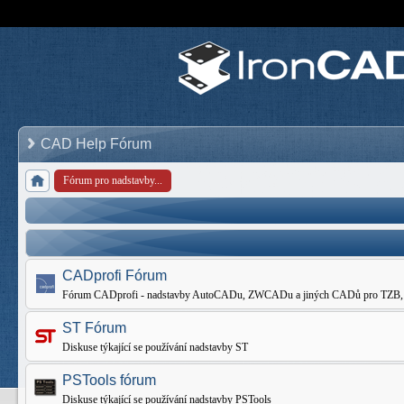
CAD Help Fórum
Fórum pro nadstavby...
CADprofi Fórum
Fórum CADprofi - nadstavby AutoCADu, ZWCADu a jiných CADů pro TZB, Elekt
ST Fórum
Diskuse týkající se používání nadstavby ST
PSTools fórum
Diskuse týkající se používání nadstavby PSTools