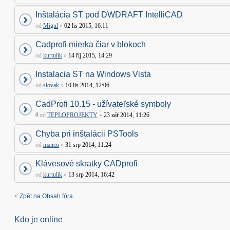
Inštalácia ST pod DWDRAFT IntelliCAD
od
Migul
»
02 lis 2015, 16:11
Cadprofi mierka čiar v blokoch
od
kurtulik
»
14 říj 2015, 14:29
Instalacia ST na Windows Vista
od
slovak
»
10 lis 2014, 12:06
CadProfi 10.15 - užívateľské symboly
od
TEPLOPROJEKTY
»
23 zář 2014, 11:26
Chyba pri inštalácii PSTools
od
manco
»
31 srp 2014, 11:24
Klávesové skratky CADprofi
od
kurtulik
»
13 srp 2014, 16:42
Zpět na Obsah fóra
Kdo je online