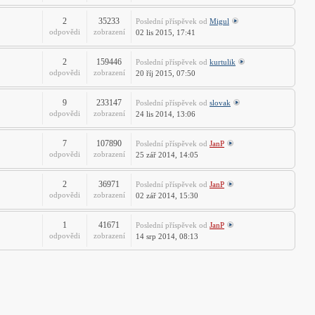
2
35233
Poslední příspěvek
od
Migul
odpovědi
zobrazení
02 lis 2015, 17:41
2
159446
Poslední příspěvek
od
kurtulik
odpovědi
zobrazení
20 říj 2015, 07:50
9
233147
Poslední příspěvek
od
slovak
odpovědi
zobrazení
24 lis 2014, 13:06
7
107890
Poslední příspěvek
od
JanP
odpovědi
zobrazení
25 zář 2014, 14:05
2
36971
Poslední příspěvek
od
JanP
odpovědi
zobrazení
02 zář 2014, 15:30
1
41671
Poslední příspěvek
od
JanP
odpovědi
zobrazení
14 srp 2014, 08:13