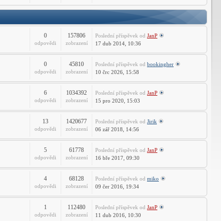
-
PSTools
fórum
0
157806
Poslední příspěvek
od
JanP
odpovědi
zobrazení
17 dub 2014, 10:36
0
45810
Poslední příspěvek
od
bookingher
odpovědi
zobrazení
10 črc 2026, 15:58
6
1034392
Poslední příspěvek
od
JanP
odpovědi
zobrazení
15 pro 2020, 15:03
13
1420677
Poslední příspěvek
od
Jirik
odpovědi
zobrazení
06 zář 2018, 14:56
5
61778
Poslední příspěvek
od
JanP
odpovědi
zobrazení
16 bře 2017, 09:30
4
68128
Poslední příspěvek
od
miko
odpovědi
zobrazení
09 čer 2016, 19:34
1
112480
Poslední příspěvek
od
JanP
odpovědi
zobrazení
11 dub 2016, 10:30