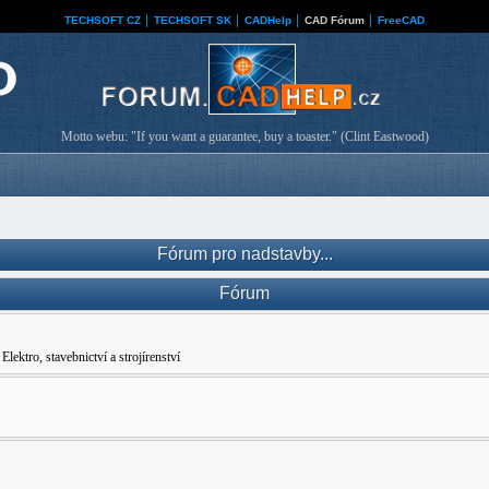
TECHSOFT CZ
│
TECHSOFT SK
│
CADHelp
│
CAD Fórum
│
FreeCAD
Motto webu: "If you want a guarantee, buy a toaster." (Clint Eastwood)
Fórum pro nadstavby...
Fórum
ro, stavebnictví a strojírenství