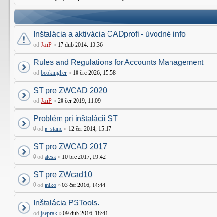
Inštalácia a aktivácia CADprofi - úvodné info
od
JanP
»
17 dub 2014, 10:36
Rules and Regulations for Accounts Management
od
bookingher
»
10 črc 2026, 15:58
ST pre ZWCAD 2020
od
JanP
»
20 čer 2019, 11:09
Problém pri inštalácii ST
od
p_stano
»
12 čer 2014, 15:17
ST pro ZWCAD 2017
od
alesk
»
10 bře 2017, 19:42
ST pre ZWcad10
od
miko
»
03 čer 2016, 14:44
Inštalácia PSTools.
od
jseprak
»
09 dub 2016, 18:41