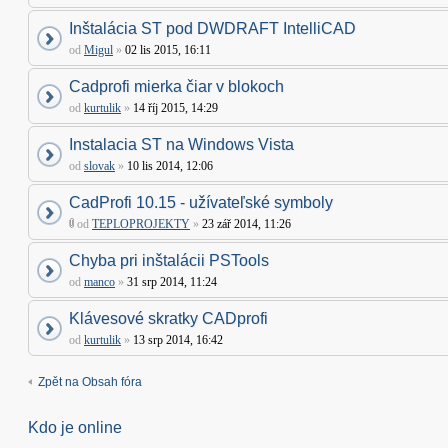
Inštalácia ST pod DWDRAFT IntelliCAD
od
Migul
»
02 lis 2015, 16:11
Cadprofi mierka čiar v blokoch
od
kurtulik
»
14 říj 2015, 14:29
Instalacia ST na Windows Vista
od
slovak
»
10 lis 2014, 12:06
CadProfi 10.15 - užívateľské symboly
od
TEPLOPROJEKTY
»
23 zář 2014, 11:26
Chyba pri inštalácii PSTools
od
manco
»
31 srp 2014, 11:24
Klávesové skratky CADprofi
od
kurtulik
»
13 srp 2014, 16:42
Zpět na Obsah fóra
Kdo je online