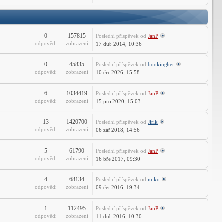
-
PSTools
fórum
0
157815
Poslední příspěvek
od
JanP
odpovědi
zobrazení
17 dub 2014, 10:36
0
45835
Poslední příspěvek
od
bookingher
odpovědi
zobrazení
10 črc 2026, 15:58
6
1034419
Poslední příspěvek
od
JanP
odpovědi
zobrazení
15 pro 2020, 15:03
13
1420700
Poslední příspěvek
od
Jirik
odpovědi
zobrazení
06 zář 2018, 14:56
5
61790
Poslední příspěvek
od
JanP
odpovědi
zobrazení
16 bře 2017, 09:30
4
68134
Poslední příspěvek
od
miko
odpovědi
zobrazení
09 čer 2016, 19:34
1
112495
Poslední příspěvek
od
JanP
odpovědi
zobrazení
11 dub 2016, 10:30