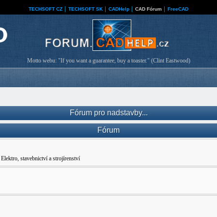
TECHSOFT CZ
│
TECHSOFT SK
│
CADHelp
│
CAD Fórum
│
FreeCAD
Motto webu: "If you want a guarantee, buy a toaster." (Clint Eastwood)
Fórum pro nadstavby...
Fórum
ro, stavebnictví a strojírenství