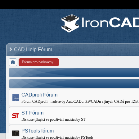
CAD Help Fórum
Fórum pro nadstavby...
CADprofi Fórum
Fórum CADprofi - nadstavby AutoCADu, ZWCADu a jiných CADů pro TZB, Elekt
ST Fórum
Diskuse týkající se používání nadstavby ST
PSTools fórum
Diskuse týkající se používání nadstavby PSTools