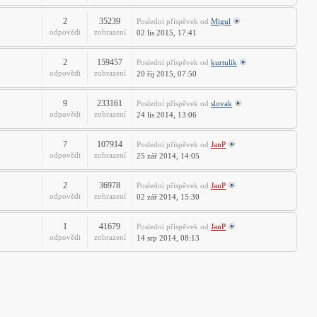
2
35239
Poslední příspěvek
od
Migul
odpovědi
zobrazení
02 lis 2015, 17:41
2
159457
Poslední příspěvek
od
kurtulik
odpovědi
zobrazení
20 říj 2015, 07:50
9
233161
Poslední příspěvek
od
slovak
odpovědi
zobrazení
24 lis 2014, 13:06
7
107914
Poslední příspěvek
od
JanP
odpovědi
zobrazení
25 zář 2014, 14:05
2
36978
Poslední příspěvek
od
JanP
odpovědi
zobrazení
02 zář 2014, 15:30
1
41679
Poslední příspěvek
od
JanP
odpovědi
zobrazení
14 srp 2014, 08:13