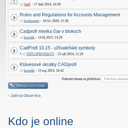
od
JanP
»
17 dub 2014, 10:36
Rules and Regulations for Accounts Management
od
bookingher
»
10 črc 2026, 15:58
Cadprofi mierka čiar v blokoch
od
kurtulik
»
14 říj 2015, 14:29
CadProfi 10.15 - užívateľské symboly
od
TEPLOPROJEKTY
»
23 zář 2014, 11:26
Klávesové skratky CADprofi
od
kurtulik
»
13 srp 2014, 16:42
Zobrazit témata za předchozí:
Odeslat nové téma
Zpět na Obsah fóra
Kdo je online