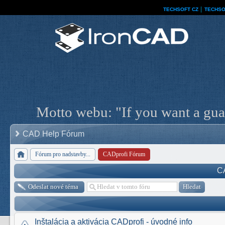
TECHSOFT CZ
│
TECHSO
Motto webu: "If you want a guar
CAD Help Fórum
Fórum pro nadstavby...
CADprofi Fórum
C
Odeslat nové téma
Inštalácia a aktivácia CADprofi - úvodné info