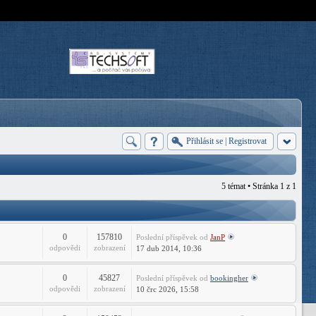
Přihlásit se
|
Registrovat
5 témat • Stránka
1
z
1
0
157810
Poslední příspěvek
od
JanP
odpovědi
zobrazení
17 dub 2014, 10:36
0
45827
Poslední příspěvek
od
bookingher
odpovědi
zobrazení
10 črc 2026, 15:58