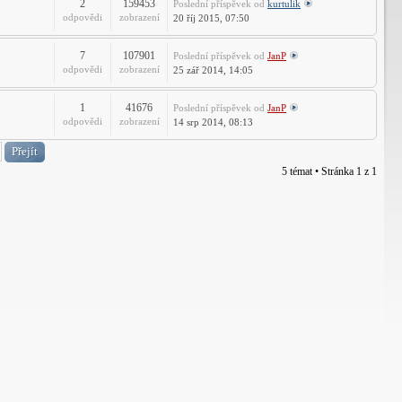
2
159453
Poslední příspěvek
od
kurtulik
odpovědi
zobrazení
20 říj 2015, 07:50
7
107901
Poslední příspěvek
od
JanP
odpovědi
zobrazení
25 zář 2014, 14:05
1
41676
Poslední příspěvek
od
JanP
odpovědi
zobrazení
14 srp 2014, 08:13
5 témat • Stránka
1
z
1