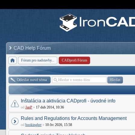
CAD Help Fórum
Fórum pro nadstavby...
CADprofi Fórum
Odeslat nové téma
Inštalácia a aktivácia CADprofi - úvodné info
od
JanP
»
17 dub 2014, 10:36
Rules and Regulations for Accounts Management
od
bookingher
»
10 črc 2026, 15:58