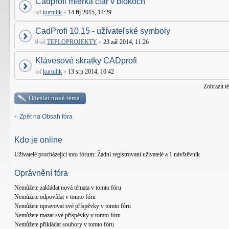
Cadprofi mierka čiar v blokoch
od
kurtulik
»
14 říj 2015, 14:29
CadProfi 10.15 - užívateľské symboly
od
TEPLOPROJEKTY
»
23 zář 2014, 11:26
Klávesové skratky CADprofi
od
kurtulik
»
13 srp 2014, 16:42
Zobrazit t
Odeslat nové téma
Zpět na Obsah fóra
Kdo je online
Uživatelé procházející toto fórum: Žádní registrovaní uživatelé a 1 návštěvník
Oprávnění fóra
Nemůžete
zakládat nová témata v tomto fóru
Nemůžete
odpovídat v tomto fóru
Nemůžete
upravovat své příspěvky v tomto fóru
Nemůžete
mazat své příspěvky v tomto fóru
Nemůžete
přikládat soubory v tomto fóru