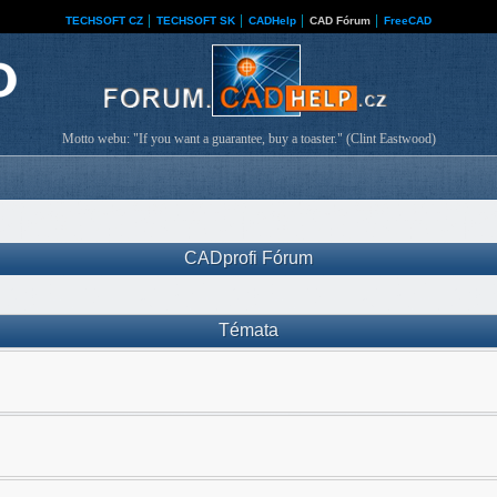
TECHSOFT CZ
│
TECHSOFT SK
│
CADHelp
│
CAD Fórum
│
FreeCAD
Motto webu: "If you want a guarantee, buy a toaster." (Clint Eastwood)
CADprofi Fórum
Témata