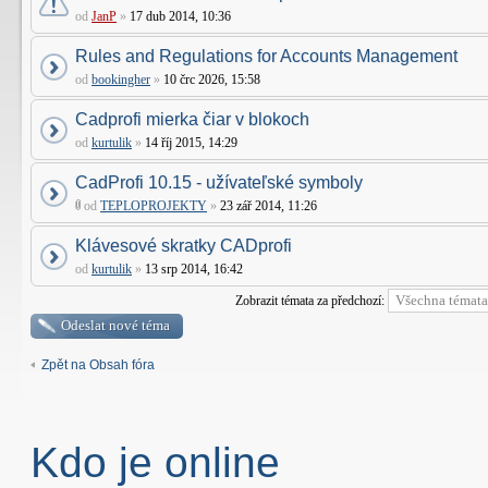
od
JanP
»
17 dub 2014, 10:36
Rules and Regulations for Accounts Management
od
bookingher
»
10 črc 2026, 15:58
Cadprofi mierka čiar v blokoch
od
kurtulik
»
14 říj 2015, 14:29
CadProfi 10.15 - užívateľské symboly
od
TEPLOPROJEKTY
»
23 zář 2014, 11:26
Klávesové skratky CADprofi
od
kurtulik
»
13 srp 2014, 16:42
Zobrazit témata za předchozí:
Odeslat nové téma
Zpět na Obsah fóra
Kdo je online