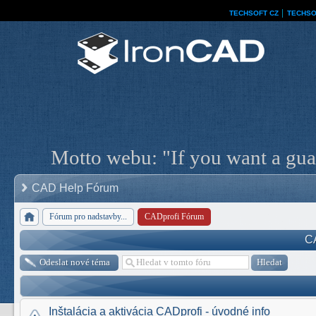
TECHSOFT CZ
│
TECHSO
Motto webu: "If you want a guar
CAD Help Fórum
Fórum pro nadstavby...
CADprofi Fórum
C
Odeslat nové téma
Inštalácia a aktivácia CADprofi - úvodné info