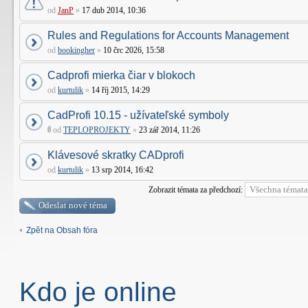
od
JanP
»
17 dub 2014, 10:36
Rules and Regulations for Accounts Management
od
bookingher
»
10 črc 2026, 15:58
Cadprofi mierka čiar v blokoch
od
kurtulik
»
14 říj 2015, 14:29
CadProfi 10.15 - užívateľské symboly
od
TEPLOPROJEKTY
»
23 zář 2014, 11:26
Klávesové skratky CADprofi
od
kurtulik
»
13 srp 2014, 16:42
Zobrazit témata za předchozí:
Odeslat nové téma
Zpět na Obsah fóra
Kdo je online