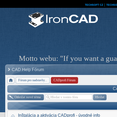
TECHSOFT CZ
│
TECHSO
Motto webu: "If you want a guar
CAD Help Fórum
Fórum pro nadstavby...
CADprofi Fórum
C
Odeslat nové téma
Inštalácia a aktivácia CADprofi - úvodné info