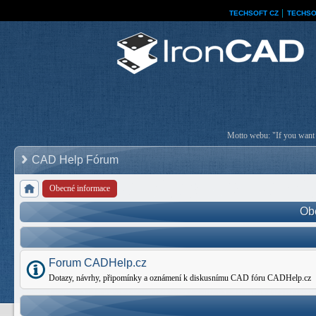
TECHSOFT CZ
│
TECHSO
Motto webu: "If you want a
CAD Help Fórum
Obecné informace
Ob
Forum CADHelp.cz
Dotazy, návrhy, připomínky a oznámení k diskusnímu CAD fóru CADHelp.cz