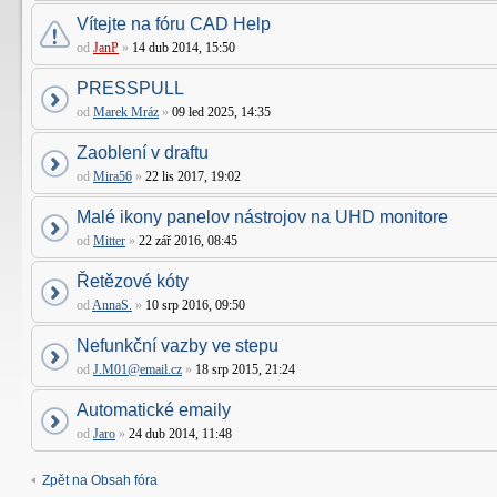
Vítejte na fóru CAD Help
od
JanP
»
14 dub 2014, 15:50
PRESSPULL
od
Marek Mráz
»
09 led 2025, 14:35
Zaoblení v draftu
od
Mira56
»
22 lis 2017, 19:02
Malé ikony panelov nástrojov na UHD monitore
od
Mitter
»
22 zář 2016, 08:45
Řetězové kóty
od
AnnaS.
»
10 srp 2016, 09:50
Nefunkční vazby ve stepu
od
J.M01@email.cz
»
18 srp 2015, 21:24
Automatické emaily
od
Jaro
»
24 dub 2014, 11:48
Zpět na Obsah fóra