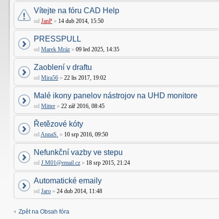
Vítejte na fóru CAD Help
od
JanP
»
14 dub 2014, 15:50
PRESSPULL
od
Marek Mráz
»
09 led 2025, 14:35
Zaoblení v draftu
od
Mira56
»
22 lis 2017, 19:02
Malé ikony panelov nástrojov na UHD monitore
od
Mitter
»
22 zář 2016, 08:45
Řetězové kóty
od
AnnaS.
»
10 srp 2016, 09:50
Nefunkční vazby ve stepu
od
J.M01@email.cz
»
18 srp 2015, 21:24
Automatické emaily
od
Jaro
»
24 dub 2014, 11:48
Zpět na Obsah fóra