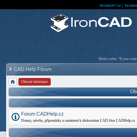
TECHSOFT CZ
│
TECHSO
Motto webu: "If you want a
CAD Help Fórum
Obecné informace
Ob
Forum CADHelp.cz
Dotazy, návrhy, připomínky a oznámení k diskusnímu CAD fóru CADHelp.cz