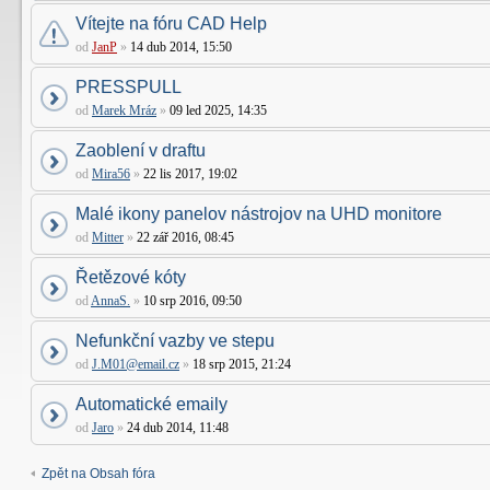
Vítejte na fóru CAD Help
od
JanP
»
14 dub 2014, 15:50
PRESSPULL
od
Marek Mráz
»
09 led 2025, 14:35
Zaoblení v draftu
od
Mira56
»
22 lis 2017, 19:02
Malé ikony panelov nástrojov na UHD monitore
od
Mitter
»
22 zář 2016, 08:45
Řetězové kóty
od
AnnaS.
»
10 srp 2016, 09:50
Nefunkční vazby ve stepu
od
J.M01@email.cz
»
18 srp 2015, 21:24
Automatické emaily
od
Jaro
»
24 dub 2014, 11:48
Zpět na Obsah fóra