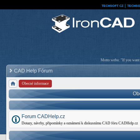
TECHSOFT CZ
│
TECHSO
Motto webu: "If you want a
CAD Help Fórum
Obecné informace
Ob
Forum CADHelp.cz
Dotazy, návrhy, připomínky a oznámení k diskusnímu CAD fóru CADHelp.cz