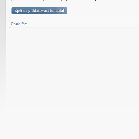
Zpět na přihlašovací formulář
Obsah fóra