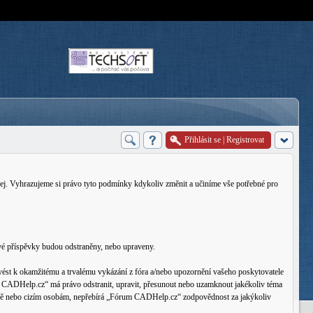
Přihlásit se
|
Registrovat
j. Vyhrazujeme si právo tyto podmínky kdykoliv změnit a učiníme vše potřebné pro
vé příspěvky budou odstraněny, nebo upraveny.
ést k okamžitému a trvalému vykázání z fóra a/nebo upozornění vašeho poskytovatele
rum CADHelp.cz“ má právo odstranit, upravit, přesunout nebo uzamknout jakékoliv téma
traně nebo cizím osobám, nepřebírá „Fórum CADHelp.cz“ zodpovědnost za jakýkoliv