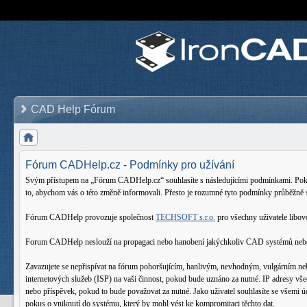
CAD Help Fórum
Fórum CADHelp.cz - Podmínky pro užívání
Svým přístupem na „Fórum CADHelp.cz“ souhlasíte s následujícími podmínkami. Pokud 
to, abychom vás o této změně informovali. Přesto je rozumné tyto podmínky průběžně
Fórum CADHelp provozuje společnost
TECHSOFT s.r.o.
pro všechny uživatele lib
Forum CADHelp neslouží na propagaci nebo hanobení jakýchkoliv CAD systémů nebo oso
Zavazujete se nepřispívat na fórum pohoršujícím, hanlivým, nevhodným, vulgárním ne
internetových služeb (ISP) na vaši činnost, pokud bude uznáno za nutné. IP adresy vš
nebo příspěvek, pokud to bude považovat za nutné. Jako uživatel souhlasíte se všemi
pokus o vniknutí do systému, který by mohl vést ke kompromitaci těchto dat.