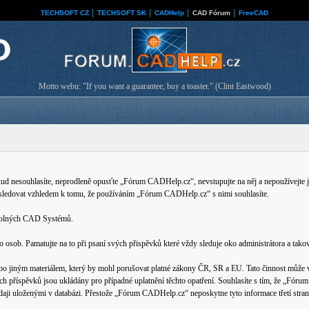
TECHSOFT CZ
│
TECHSOFT SK
│
CADHelp
│
CAD Fórum
│
FreeCAD
Motto webu: "If you want a guarantee, buy a toaster." (Clint Eastwood)
nesouhlasíte, neprodleně opusťte „Fórum CADHelp.cz“, nevstupujte na něj a nepoužívejte je
 sledovat vzhledem k tomu, že používáním „Fórum CADHelp.cz“ s nimi souhlasíte.
ovolných CAD Systémů.
b. Pamatujte na to při psaní svých přispěvků které vždy sleduje oko administrátora a tako
bo jiným materiálem, který by mohl porušovat platné zákony ČR, SR a EU. Tato činnost může v
ech příspěvků jsou ukládány pro případné uplatnění těchto opatření. Souhlasíte s tím, že „Fó
 údaji uloženými v databázi. Přestože „Fórum CADHelp.cz“ neposkytne tyto informace třetí s