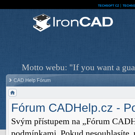
TECHSOFT CZ
│
TECHSO
Motto webu: "If you want a guar
CAD Help Fórum
Fórum CADHelp.cz - Po
Svým přístupem na „Fórum CADHelp
podmínkami. Pokud nesouhlasíte,