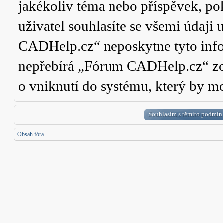
jakékoliv téma nebo příspěvek, po
uživatel souhlasíte se všemi údaji
CADHelp.cz“ neposkytne tyto info
nepřebírá „Fórum CADHelp.cz“ zo
o vniknutí do systému, který by mo
Obsah fóra