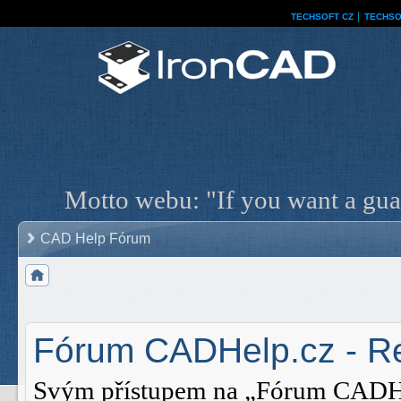
TECHSOFT CZ
│
TECHSO
Motto webu: "If you want a guar
CAD Help Fórum
Fórum CADHelp.cz - Re
Svým přístupem na „Fórum CADHelp