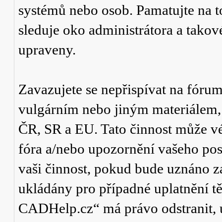
systémů nebo osob. Pamatujte na t
sleduje oko administrátora a tako
upraveny.
Zavazujete se nepřispívat na fór
vulgárním nebo jiným materiálem,
ČR, SR a EU. Tato činnost může v
fóra a/nebo upozornění vašeho pos
vaši činnost, pokud bude uznáno za
ukládány pro případné uplatnění tě
CADHelp.cz“ má právo odstranit, 