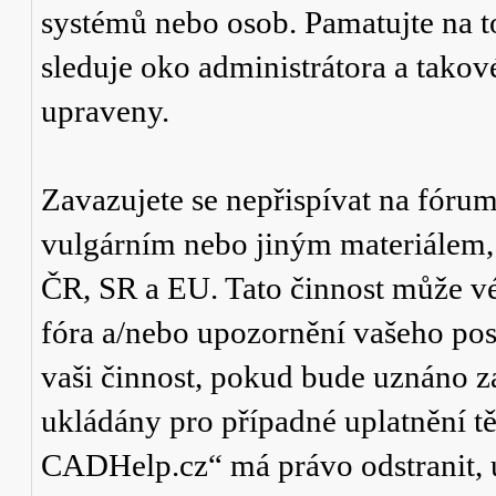
systémů nebo osob. Pamatujte na t
sleduje oko administrátora a tako
upraveny.
Zavazujete se nepřispívat na fór
vulgárním nebo jiným materiálem,
ČR, SR a EU. Tato činnost může v
fóra a/nebo upozornění vašeho pos
vaši činnost, pokud bude uznáno za
ukládány pro případné uplatnění tě
CADHelp.cz“ má právo odstranit, 