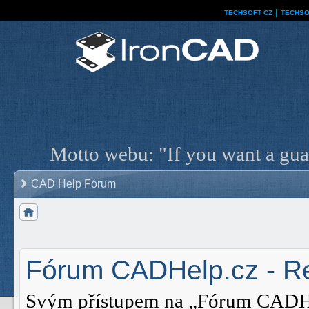
TECHSOFT CZ
│
TECHSO
Motto webu: "If you want a guar
CAD Help Fórum
Fórum CADHelp.cz - Re
Svým přístupem na „Fórum CADHelp