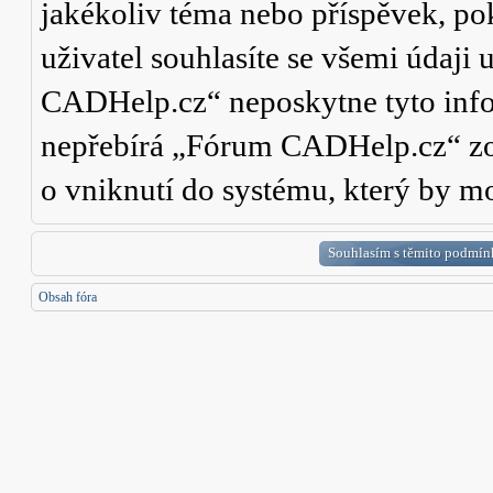
jakékoliv téma nebo příspěvek, po
uživatel souhlasíte se všemi údaji
CADHelp.cz“ neposkytne tyto info
nepřebírá „Fórum CADHelp.cz“ zo
o vniknutí do systému, který by mo
Obsah fóra