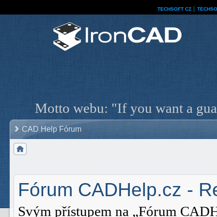
TECHSOFT CZ
│
TECHSO
Motto webu: "If you want a guar
CAD Help Fórum
Fórum CADHelp.cz - Re
Svým přístupem na „Fórum CADHelp