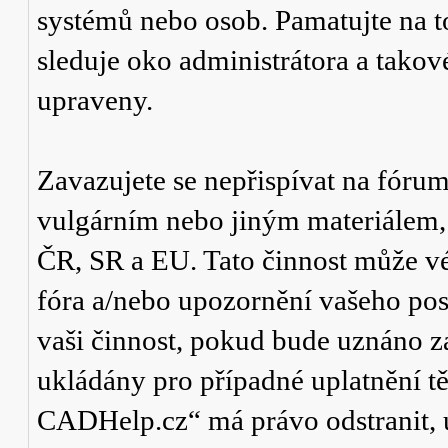
systémů nebo osob. Pamatujte na t
sleduje oko administrátora a tako
upraveny.
Zavazujete se nepřispívat na fór
vulgárním nebo jiným materiálem,
ČR, SR a EU. Tato činnost může v
fóra a/nebo upozornění vašeho pos
vaši činnost, pokud bude uznáno za
ukládány pro případné uplatnění tě
CADHelp.cz“ má právo odstranit, 