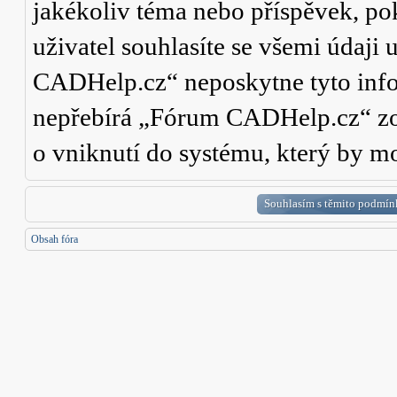
jakékoliv téma nebo příspěvek, po
uživatel souhlasíte se všemi údaji
CADHelp.cz“ neposkytne tyto info
nepřebírá „Fórum CADHelp.cz“ zo
o vniknutí do systému, který by mo
Obsah fóra