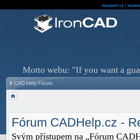
TECHSOFT CZ
│
TECHSO
Motto webu: "If you want a guar
CAD Help Fórum
Fórum CADHelp.cz - Re
Svým přístupem na „Fórum CADHelp