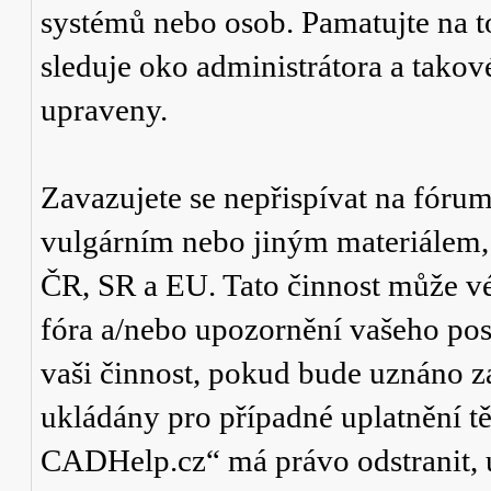
systémů nebo osob. Pamatujte na t
sleduje oko administrátora a tako
upraveny.
Zavazujete se nepřispívat na fór
vulgárním nebo jiným materiálem,
ČR, SR a EU. Tato činnost může v
fóra a/nebo upozornění vašeho pos
vaši činnost, pokud bude uznáno za
ukládány pro případné uplatnění tě
CADHelp.cz“ má právo odstranit, 