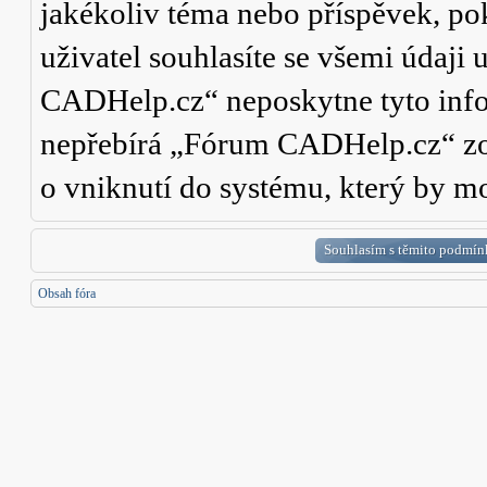
jakékoliv téma nebo příspěvek, po
uživatel souhlasíte se všemi údaji
CADHelp.cz“ neposkytne tyto info
nepřebírá „Fórum CADHelp.cz“ zo
o vniknutí do systému, který by mo
Obsah fóra