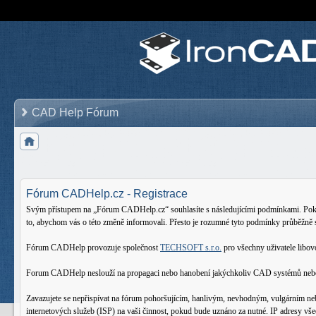
CAD Help Fórum
Fórum CADHelp.cz - Registrace
Svým přístupem na „Fórum CADHelp.cz“ souhlasíte s následujícími podmínkami. Pokud 
to, abychom vás o této změně informovali. Přesto je rozumné tyto podmínky průběžně
Fórum CADHelp provozuje společnost
TECHSOFT s.r.o.
pro všechny uživatele lib
Forum CADHelp neslouží na propagaci nebo hanobení jakýchkoliv CAD systémů nebo oso
Zavazujete se nepřispívat na fórum pohoršujícím, hanlivým, nevhodným, vulgárním ne
internetových služeb (ISP) na vaši činnost, pokud bude uznáno za nutné. IP adresy vš