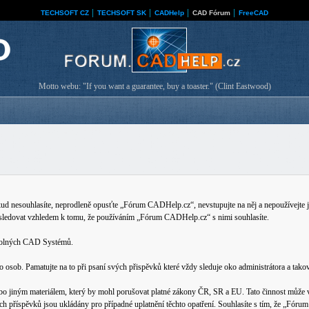
TECHSOFT CZ
│
TECHSOFT SK
│
CADHelp
│
CAD Fórum
│
FreeCAD
Motto webu: "If you want a guarantee, buy a toaster." (Clint Eastwood)
nesouhlasíte, neprodleně opusťte „Fórum CADHelp.cz“, nevstupujte na něj a nepoužívejte je
 sledovat vzhledem k tomu, že používáním „Fórum CADHelp.cz“ s nimi souhlasíte.
ovolných CAD Systémů.
b. Pamatujte na to při psaní svých přispěvků které vždy sleduje oko administrátora a tako
bo jiným materiálem, který by mohl porušovat platné zákony ČR, SR a EU. Tato činnost může v
ech příspěvků jsou ukládány pro případné uplatnění těchto opatření. Souhlasíte s tím, že „Fó