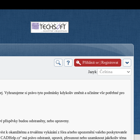
Přihlásit se
|
Registrovat
Jazyk:
j. Vyhrazujeme si právo tyto podmínky kdykoliv změnit a učiníme vše potřebné pro
vé příspěvky budou odstraněny, nebo upraveny.
ést k okamžitému a trvalému vykázání z fóra a/nebo upozornění vašeho poskytovatele
rum CADHelp.cz“ má právo odstranit, upravit, přesunout nebo uzamknout jakékoliv téma