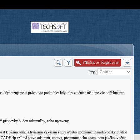
Přihlásit se
|
Registrovat
Jazyk:
j. Vyhrazujeme si právo tyto podmínky kdykoliv změnit a učiníme vše potřebné pro
vé příspěvky budou odstraněny, nebo upraveny.
ést k okamžitému a trvalému vykázání z fóra a/nebo upozornění vašeho poskytovatele
rum CADHelp.cz“ má právo odstranit, upravit, přesunout nebo uzamknout jakékoliv téma