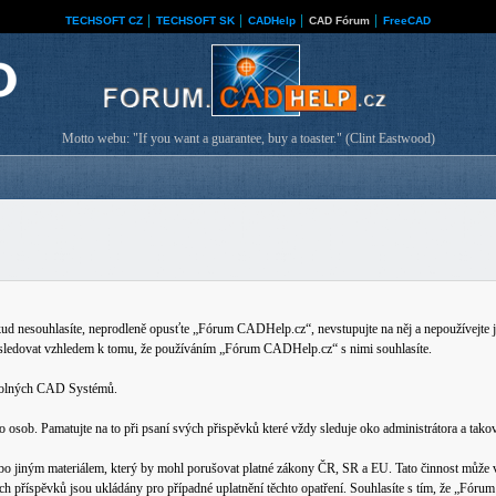
TECHSOFT CZ
│
TECHSOFT SK
│
CADHelp
│
CAD Fórum
│
FreeCAD
Motto webu: "If you want a guarantee, buy a toaster." (Clint Eastwood)
nesouhlasíte, neprodleně opusťte „Fórum CADHelp.cz“, nevstupujte na něj a nepoužívejte je
 sledovat vzhledem k tomu, že používáním „Fórum CADHelp.cz“ s nimi souhlasíte.
ovolných CAD Systémů.
b. Pamatujte na to při psaní svých přispěvků které vždy sleduje oko administrátora a tako
bo jiným materiálem, který by mohl porušovat platné zákony ČR, SR a EU. Tato činnost může v
ech příspěvků jsou ukládány pro případné uplatnění těchto opatření. Souhlasíte s tím, že „Fó