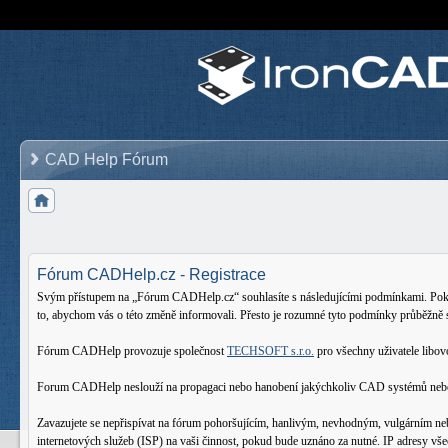
CAD Help Fórum
Fórum CADHelp.cz - Registrace
Svým přístupem na „Fórum CADHelp.cz“ souhlasíte s následujícími podmínkami. Pokud 
to, abychom vás o této změně informovali. Přesto je rozumné tyto podmínky průběžně
Fórum CADHelp provozuje společnost
TECHSOFT s.r.o.
pro všechny uživatele lib
Forum CADHelp neslouží na propagaci nebo hanobení jakýchkoliv CAD systémů nebo oso
Zavazujete se nepřispívat na fórum pohoršujícím, hanlivým, nevhodným, vulgárním ne
internetových služeb (ISP) na vaši činnost, pokud bude uznáno za nutné. IP adresy vš