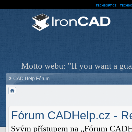
TECHSOFT CZ
│
TECHSO
Motto webu: "If you want a guar
CAD Help Fórum
Fórum CADHelp.cz - Re
Svým přístupem na „Fórum CADHelp