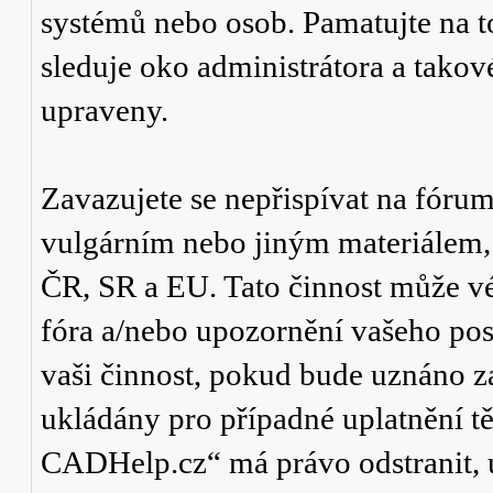
systémů nebo osob. Pamatujte na t
sleduje oko administrátora a tako
upraveny.
Zavazujete se nepřispívat na fór
vulgárním nebo jiným materiálem,
ČR, SR a EU. Tato činnost může v
fóra a/nebo upozornění vašeho pos
vaši činnost, pokud bude uznáno za
ukládány pro případné uplatnění tě
CADHelp.cz“ má právo odstranit, 