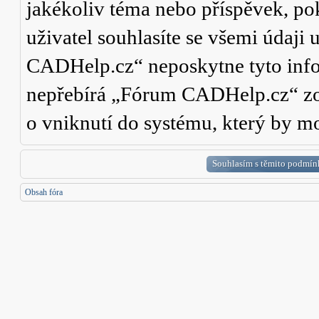
jakékoliv téma nebo příspěvek, po
uživatel souhlasíte se všemi údaji
CADHelp.cz“ neposkytne tyto info
nepřebírá „Fórum CADHelp.cz“ zo
o vniknutí do systému, který by mo
Obsah fóra