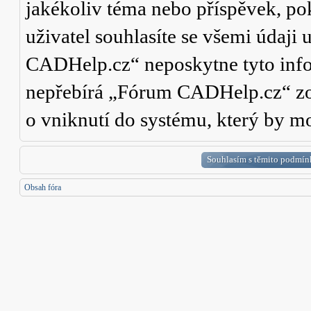
jakékoliv téma nebo příspěvek, po
uživatel souhlasíte se všemi údaji
CADHelp.cz“ neposkytne tyto info
nepřebírá „Fórum CADHelp.cz“ zo
o vniknutí do systému, který by mo
Obsah fóra