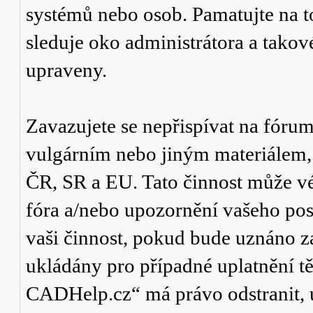
systémů nebo osob. Pamatujte na t
sleduje oko administrátora a tako
upraveny.
Zavazujete se nepřispívat na fór
vulgárním nebo jiným materiálem,
ČR, SR a EU. Tato činnost může v
fóra a/nebo upozornění vašeho pos
vaši činnost, pokud bude uznáno za
ukládány pro případné uplatnění tě
CADHelp.cz“ má právo odstranit, 