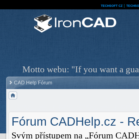
TECHSOFT CZ
│
TECHSO
Motto webu: "If you want a guar
CAD Help Fórum
Fórum CADHelp.cz - Re
Svým přístupem na „Fórum CADHelp