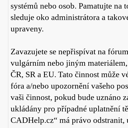
systémů nebo osob. Pamatujte na t
sleduje oko administrátora a tako
upraveny.
Zavazujete se nepřispívat na fór
vulgárním nebo jiným materiálem,
ČR, SR a EU. Tato činnost může v
fóra a/nebo upozornění vašeho pos
vaši činnost, pokud bude uznáno za
ukládány pro případné uplatnění tě
CADHelp.cz“ má právo odstranit, 