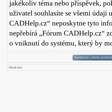
jakékoliv téma nebo příspěvek, po
uživatel souhlasíte se všemi údaji
CADHelp.cz“ neposkytne tyto info
nepřebírá „Fórum CADHelp.cz“ zo
o vniknutí do systému, který by mo
Obsah fóra