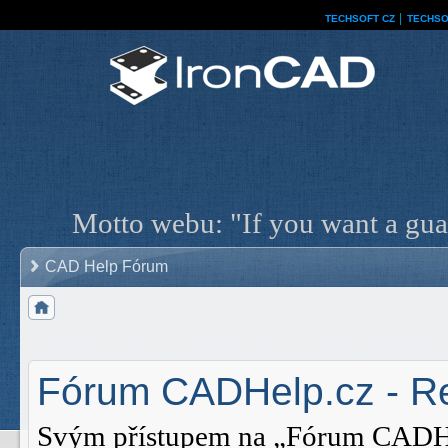
TECHSOFT CZ
│
TECHSO
Motto webu: "If you want a guar
CAD Help Fórum
Fórum CADHelp.cz - Re
Svým přístupem na „Fórum CADHelp