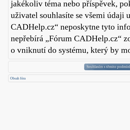
jakékoliv téma nebo příspěvek, po
uživatel souhlasíte se všemi údaji
CADHelp.cz“ neposkytne tyto info
nepřebírá „Fórum CADHelp.cz“ zo
o vniknutí do systému, který by mo
Obsah fóra