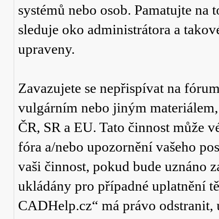
systémů nebo osob. Pamatujte na t
sleduje oko administrátora a tako
upraveny.
Zavazujete se nepřispívat na fór
vulgárním nebo jiným materiálem,
ČR, SR a EU. Tato činnost může v
fóra a/nebo upozornění vašeho pos
vaši činnost, pokud bude uznáno za
ukládány pro případné uplatnění tě
CADHelp.cz“ má právo odstranit, 