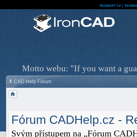
TECHSOFT CZ
│
TECHSO
Motto webu: "If you want a guar
CAD Help Fórum
Fórum CADHelp.cz - Re
Svým přístupem na „Fórum CADHelp