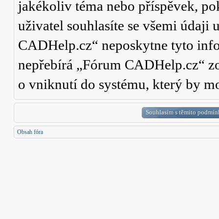
jakékoliv téma nebo příspěvek, po
uživatel souhlasíte se všemi údaji
CADHelp.cz“ neposkytne tyto info
nepřebírá „Fórum CADHelp.cz“ zo
o vniknutí do systému, který by mo
Obsah fóra