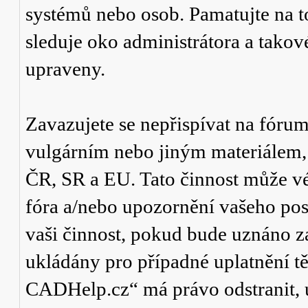
systémů nebo osob. Pamatujte na t
sleduje oko administrátora a tako
upraveny.
Zavazujete se nepřispívat na fór
vulgárním nebo jiným materiálem,
ČR, SR a EU. Tato činnost může v
fóra a/nebo upozornění vašeho pos
vaši činnost, pokud bude uznáno za
ukládány pro případné uplatnění tě
CADHelp.cz“ má právo odstranit, 