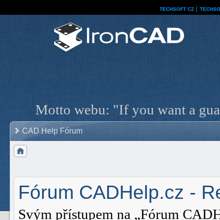
TECHSOFT CZ
│
TECHSO
Motto webu: "If you want a guar
CAD Help Fórum
Fórum CADHelp.cz - Re
Svým přístupem na „Fórum CADHelp