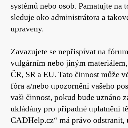
systémů nebo osob. Pamatujte na t
sleduje oko administrátora a tako
upraveny.
Zavazujete se nepřispívat na fór
vulgárním nebo jiným materiálem,
ČR, SR a EU. Tato činnost může v
fóra a/nebo upozornění vašeho pos
vaši činnost, pokud bude uznáno za
ukládány pro případné uplatnění tě
CADHelp.cz“ má právo odstranit, 