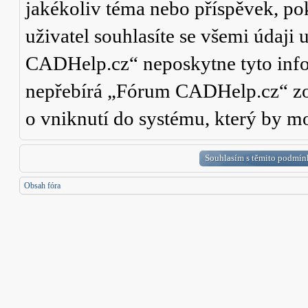
jakékoliv téma nebo příspěvek, po
uživatel souhlasíte se všemi údaji
CADHelp.cz“ neposkytne tyto info
nepřebírá „Fórum CADHelp.cz“ zo
o vniknutí do systému, který by mo
Obsah fóra