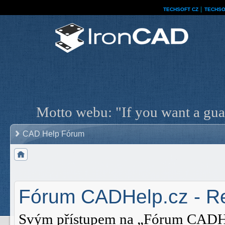
TECHSOFT CZ
│
TECHSO
Motto webu: "If you want a guar
CAD Help Fórum
Fórum CADHelp.cz - Re
Svým přístupem na „Fórum CADHelp