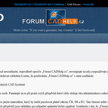
TECHSOFT CZ
│
TECHSOFT SK
│
CADHelp
│
CAD Fórum
│
FreeCAD
Motto webu: "If you want a guarantee, buy a toaster." (Clint Eastwood)
nesouhlasíte, neprodleně opusťte „Fórum CADHelp.cz“, nevstupujte na něj a nepoužívejte je
 sledovat vzhledem k tomu, že používáním „Fórum CADHelp.cz“ s nimi souhlasíte.
ovolných CAD Systémů.
b. Pamatujte na to při psaní svých přispěvků které vždy sleduje oko administrátora a tako
bo jiným materiálem, který by mohl porušovat platné zákony ČR, SR a EU. Tato činnost může v
ech příspěvků jsou ukládány pro případné uplatnění těchto opatření. Souhlasíte s tím, že „Fó