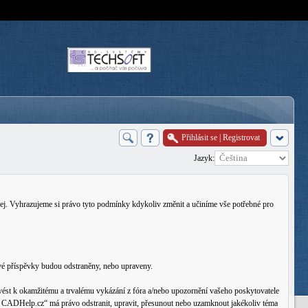
Přihlásit se
|
Registrovat
Jazyk:
j. Vyhrazujeme si právo tyto podmínky kdykoliv změnit a učiníme vše potřebné pro
vé příspěvky budou odstraněny, nebo upraveny.
ést k okamžitému a trvalému vykázání z fóra a/nebo upozornění vašeho poskytovatele
rum CADHelp.cz“ má právo odstranit, upravit, přesunout nebo uzamknout jakékoliv téma