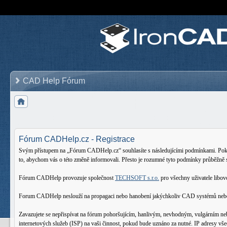
CAD Help Fórum
Fórum CADHelp.cz - Registrace
Svým přístupem na „Fórum CADHelp.cz“ souhlasíte s následujícími podmínkami. Pokud 
to, abychom vás o této změně informovali. Přesto je rozumné tyto podmínky průběžně
Fórum CADHelp provozuje společnost
TECHSOFT s.r.o.
pro všechny uživatele lib
Forum CADHelp neslouží na propagaci nebo hanobení jakýchkoliv CAD systémů nebo oso
Zavazujete se nepřispívat na fórum pohoršujícím, hanlivým, nevhodným, vulgárním ne
internetových služeb (ISP) na vaši činnost, pokud bude uznáno za nutné. IP adresy vš