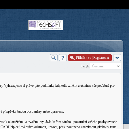
Přihlásit se
|
Registrovat
Jazyk:
j. Vyhrazujeme si právo tyto podmínky kdykoliv změnit a učiníme vše potřebné pro
vé příspěvky budou odstraněny, nebo upraveny.
ést k okamžitému a trvalému vykázání z fóra a/nebo upozornění vašeho poskytovatele
rum CADHelp.cz“ má právo odstranit, upravit, přesunout nebo uzamknout jakékoliv téma