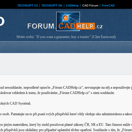
TECHSOFT CZ
│
TECHSOFT SK
│
CADHelp
│
CAD Fórum
│
FreeCAD
Motto webu: "If you want a guarantee, buy a toaster." (Clint Eastwood)
nesouhlasíte, neprodleně opusťte „Fórum CADHelp.cz“, nevstupujte na něj a nepoužívejte je
 sledovat vzhledem k tomu, že používáním „Fórum CADHelp.cz“ s nimi souhlasíte.
ovolných CAD Systémů.
b. Pamatujte na to při psaní svých přispěvků které vždy sleduje oko administrátora a tako
bo jiným materiálem, který by mohl porušovat platné zákony ČR, SR a EU. Tato činnost může v
ech příspěvků jsou ukládány pro případné uplatnění těchto opatření. Souhlasíte s tím, že „Fó