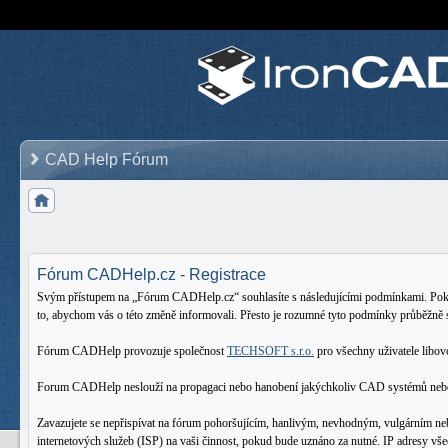
CAD Help Fórum
Fórum CADHelp.cz - Registrace
Svým přístupem na „Fórum CADHelp.cz“ souhlasíte s následujícími podmínkami. Pokud 
to, abychom vás o této změně informovali. Přesto je rozumné tyto podmínky průběžně
Fórum CADHelp provozuje společnost
TECHSOFT s.r.o.
pro všechny uživatele lib
Forum CADHelp neslouží na propagaci nebo hanobení jakýchkoliv CAD systémů nebo oso
Zavazujete se nepřispívat na fórum pohoršujícím, hanlivým, nevhodným, vulgárním ne
internetových služeb (ISP) na vaši činnost, pokud bude uznáno za nutné. IP adresy vš