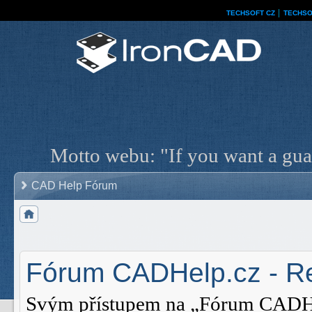
TECHSOFT CZ
│
TECHSO
Motto webu: "If you want a guar
CAD Help Fórum
Fórum CADHelp.cz - Re
Svým přístupem na „Fórum CADHelp