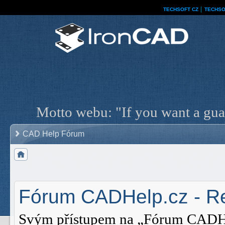
TECHSOFT CZ
│
TECHSO
Motto webu: "If you want a guar
CAD Help Fórum
Fórum CADHelp.cz - Re
Svým přístupem na „Fórum CADHelp