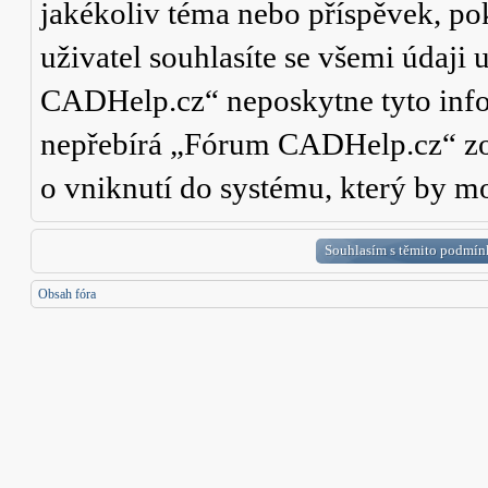
jakékoliv téma nebo příspěvek, po
uživatel souhlasíte se všemi údaji
CADHelp.cz“ neposkytne tyto info
nepřebírá „Fórum CADHelp.cz“ zo
o vniknutí do systému, který by mo
Obsah fóra