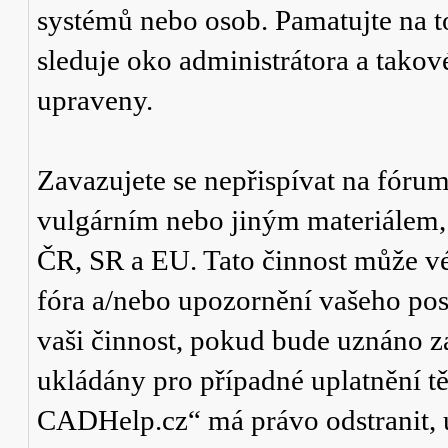
systémů nebo osob. Pamatujte na t
sleduje oko administrátora a tako
upraveny.
Zavazujete se nepřispívat na fór
vulgárním nebo jiným materiálem,
ČR, SR a EU. Tato činnost může v
fóra a/nebo upozornění vašeho pos
vaši činnost, pokud bude uznáno za
ukládány pro případné uplatnění tě
CADHelp.cz“ má právo odstranit, 