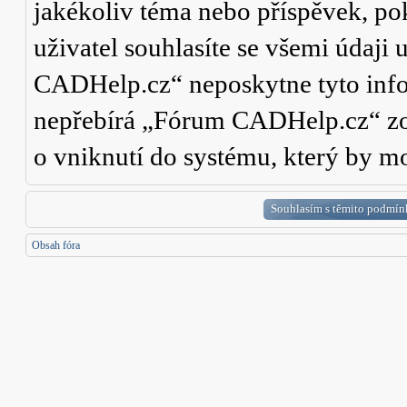
jakékoliv téma nebo příspěvek, po
uživatel souhlasíte se všemi údaji
CADHelp.cz“ neposkytne tyto info
nepřebírá „Fórum CADHelp.cz“ zo
o vniknutí do systému, který by mo
Obsah fóra