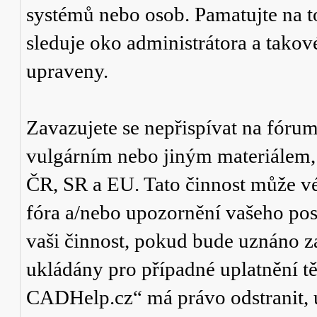
systémů nebo osob. Pamatujte na t
sleduje oko administrátora a tako
upraveny.
Zavazujete se nepřispívat na fór
vulgárním nebo jiným materiálem,
ČR, SR a EU. Tato činnost může v
fóra a/nebo upozornění vašeho pos
vaši činnost, pokud bude uznáno za
ukládány pro případné uplatnění tě
CADHelp.cz“ má právo odstranit, 