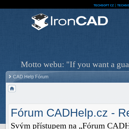
TECHSOFT CZ
│
TECHSO
Motto webu: "If you want a guar
CAD Help Fórum
Fórum CADHelp.cz - Re
Svým přístupem na „Fórum CADHelp