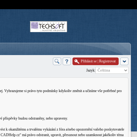
Přihlásit se
|
Registrovat
Jazyk:
j. Vyhrazujeme si právo tyto podmínky kdykoliv změnit a učiníme vše potřebné pro
vé příspěvky budou odstraněny, nebo upraveny.
ést k okamžitému a trvalému vykázání z fóra a/nebo upozornění vašeho poskytovatele
rum CADHelp.cz“ má právo odstranit, upravit, přesunout nebo uzamknout jakékoliv téma