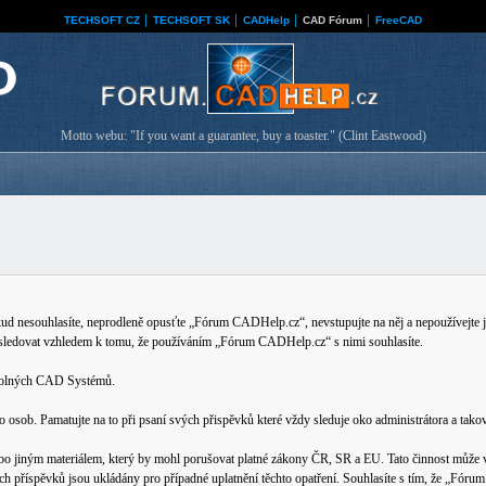
TECHSOFT CZ
│
TECHSOFT SK
│
CADHelp
│
CAD Fórum
│
FreeCAD
Motto webu: "If you want a guarantee, buy a toaster." (Clint Eastwood)
nesouhlasíte, neprodleně opusťte „Fórum CADHelp.cz“, nevstupujte na něj a nepoužívejte je
 sledovat vzhledem k tomu, že používáním „Fórum CADHelp.cz“ s nimi souhlasíte.
ovolných CAD Systémů.
b. Pamatujte na to při psaní svých přispěvků které vždy sleduje oko administrátora a tako
bo jiným materiálem, který by mohl porušovat platné zákony ČR, SR a EU. Tato činnost může v
ech příspěvků jsou ukládány pro případné uplatnění těchto opatření. Souhlasíte s tím, že „Fó