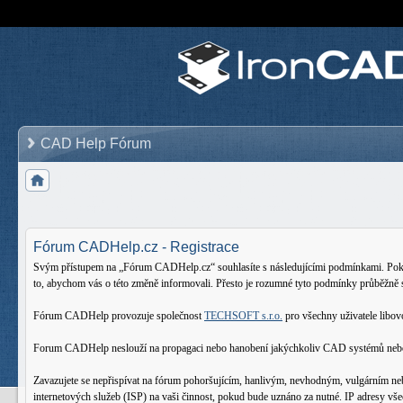
CAD Help Fórum
Fórum CADHelp.cz - Registrace
Svým přístupem na „Fórum CADHelp.cz“ souhlasíte s následujícími podmínkami. Pokud 
to, abychom vás o této změně informovali. Přesto je rozumné tyto podmínky průběžně
Fórum CADHelp provozuje společnost
TECHSOFT s.r.o.
pro všechny uživatele lib
Forum CADHelp neslouží na propagaci nebo hanobení jakýchkoliv CAD systémů nebo oso
Zavazujete se nepřispívat na fórum pohoršujícím, hanlivým, nevhodným, vulgárním ne
internetových služeb (ISP) na vaši činnost, pokud bude uznáno za nutné. IP adresy vš