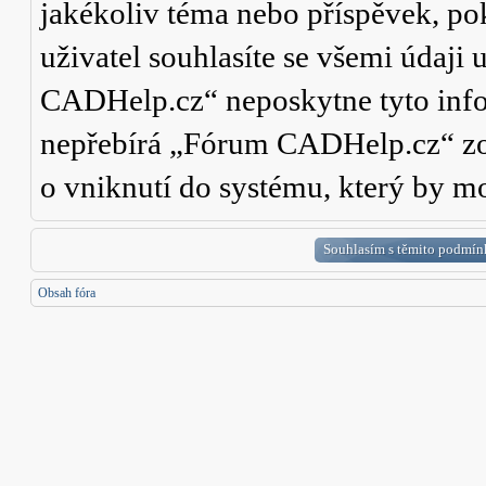
jakékoliv téma nebo příspěvek, po
uživatel souhlasíte se všemi údaji
CADHelp.cz“ neposkytne tyto info
nepřebírá „Fórum CADHelp.cz“ zo
o vniknutí do systému, který by mo
Obsah fóra