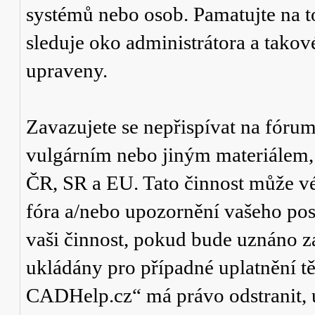
systémů nebo osob. Pamatujte na t
sleduje oko administrátora a tako
upraveny.
Zavazujete se nepřispívat na fór
vulgárním nebo jiným materiálem,
ČR, SR a EU. Tato činnost může v
fóra a/nebo upozornění vašeho pos
vaši činnost, pokud bude uznáno za
ukládány pro případné uplatnění tě
CADHelp.cz“ má právo odstranit, 