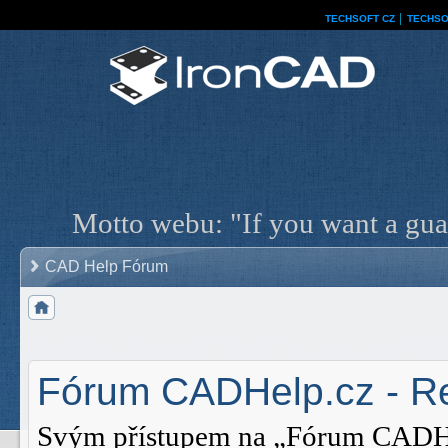
TECHSOFT CZ
│
TECHSO
Motto webu: "If you want a guar
CAD Help Fórum
Fórum CADHelp.cz - Re
Svým přístupem na „Fórum CADHelp