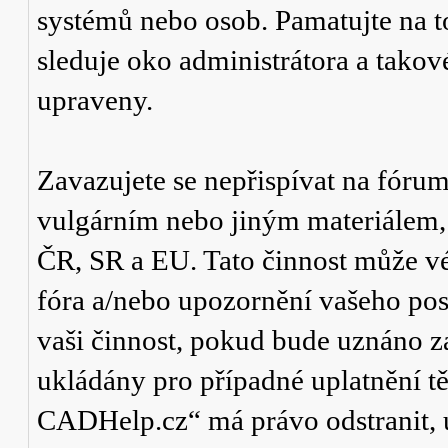
systémů nebo osob. Pamatujte na t
sleduje oko administrátora a tako
upraveny.
Zavazujete se nepřispívat na fór
vulgárním nebo jiným materiálem,
ČR, SR a EU. Tato činnost může v
fóra a/nebo upozornění vašeho pos
vaši činnost, pokud bude uznáno za
ukládány pro případné uplatnění tě
CADHelp.cz“ má právo odstranit, 