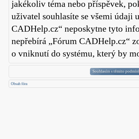
jakékoliv téma nebo příspěvek, po
uživatel souhlasíte se všemi údaji
CADHelp.cz“ neposkytne tyto info
nepřebírá „Fórum CADHelp.cz“ zo
o vniknutí do systému, který by mo
Obsah fóra