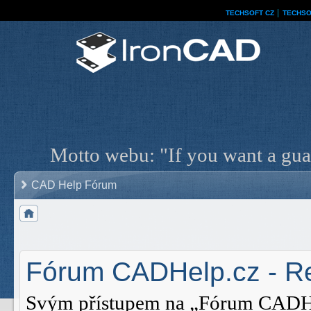
TECHSOFT CZ
│
TECHSO
Motto webu: "If you want a guar
CAD Help Fórum
Fórum CADHelp.cz - Re
Svým přístupem na „Fórum CADHelp