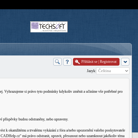
Přihlásit se
|
Registrovat
Jazyk:
j. Vyhrazujeme si právo tyto podmínky kdykoliv změnit a učiníme vše potřebné pro
vé příspěvky budou odstraněny, nebo upraveny.
ést k okamžitému a trvalému vykázání z fóra a/nebo upozornění vašeho poskytovatele
rum CADHelp.cz“ má právo odstranit, upravit, přesunout nebo uzamknout jakékoliv téma