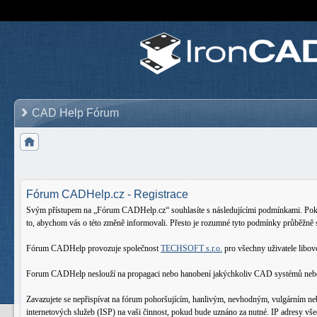
CAD Help Fórum
Fórum CADHelp.cz - Registrace
Svým přístupem na „Fórum CADHelp.cz“ souhlasíte s následujícími podmínkami. Pokud 
to, abychom vás o této změně informovali. Přesto je rozumné tyto podmínky průběžně
Fórum CADHelp provozuje společnost
TECHSOFT s.r.o.
pro všechny uživatele lib
Forum CADHelp neslouží na propagaci nebo hanobení jakýchkoliv CAD systémů nebo oso
Zavazujete se nepřispívat na fórum pohoršujícím, hanlivým, nevhodným, vulgárním ne
internetových služeb (ISP) na vaši činnost, pokud bude uznáno za nutné. IP adresy vš