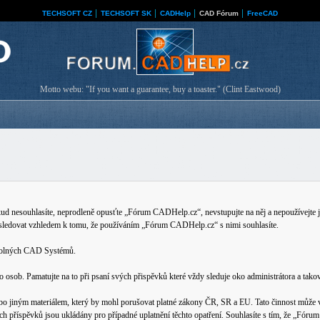
TECHSOFT CZ
│
TECHSOFT SK
│
CADHelp
│
CAD Fórum
│
FreeCAD
Motto webu: "If you want a guarantee, buy a toaster." (Clint Eastwood)
nesouhlasíte, neprodleně opusťte „Fórum CADHelp.cz“, nevstupujte na něj a nepoužívejte je
 sledovat vzhledem k tomu, že používáním „Fórum CADHelp.cz“ s nimi souhlasíte.
ovolných CAD Systémů.
b. Pamatujte na to při psaní svých přispěvků které vždy sleduje oko administrátora a tako
bo jiným materiálem, který by mohl porušovat platné zákony ČR, SR a EU. Tato činnost může v
ech příspěvků jsou ukládány pro případné uplatnění těchto opatření. Souhlasíte s tím, že „Fó